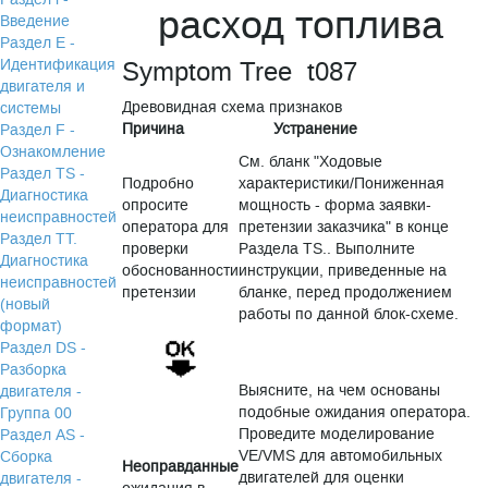
расход топлива
Введение
Раздел Е -
Идентификация
Symptom Tree t087
двигателя и
Древовидная схема признаков
системы
Причина
Устранение
Раздел F -
Ознакомление
См. бланк "Ходовые
Раздел TS -
Подробно
характеристики/Пониженная
Диагностика
опросите
мощность - форма заявки-
неисправностей
оператора для
претензии заказчика" в конце
Раздел TТ.
проверки
Раздела TS.. Выполните
Диагностика
обоснованности
инструкции, приведенные на
неисправностей
претензии
бланке, перед продолжением
(новый
работы по данной блок-схеме.
формат)
Раздел DS -
Разборка
Выясните, на чем основаны
двигателя -
подобные ожидания оператора.
Группа 00
Проведите моделирование
Раздел АS -
VE/VMS для автомобильных
Сборка
Неоправданные
двигателей для оценки
двигателя -