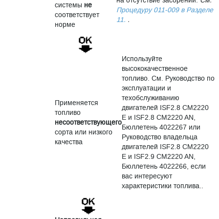
на отсутствие засорений.
См.
системы
не
Процедуру 011-009 в Разделе
соответствует
11.
.
норме
Используйте
высококачественное
топливо. См. Руководство по
эксплуатации и
техобслуживанию
Применяется
двигателей ISF2.8 CM2220
топливо
E и ISF2.8 CM2220 AN,
несоответствующего
Бюллетень 4022267 или
сорта или низкого
Руководство владельца
качества
двигателей ISF2.8 CM2220
E и ISF2.9 CM2220 AN,
Бюллетень 4022266, если
вас интересуют
характеристики топлива..