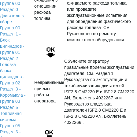
ожидания в
ожидаемого расхода топлива
Группа 00
отношении
или проведите
Раздел 0 -
расхода
эксплуатационные испытания
Двигатель в
топлива
для определения фактического
сборе -
расхода топлива. См.
Группа 00
Руководство по ремонту
Раздел 1 -
комплектного оборудования.
Блок
цилиндров -
Группа 01
Раздел 2 -
Объясните оператору
Головка
правильные приёмы эксплуатации
блока
двигателя. См. Раздел 1
цилиндров -
Руководства по эксплуатации и
Неправильные
Группа 02
техобслуживанию двигателей
приемы
Раздел 3 -
ISF2.8 CM2220 E и ISF2.8 CM2220
работы
Коромысла -
AN, Бюллетень 4022267 или
оператора
Группа 03
Руководство владельца
Раздел 5 -
двигателей ISF2.8 CM2220 E и
Топливная
ISF2.8 CM2220 AN, Бюллетень
система -
4022266..
Группа 05
Раздел 6 -