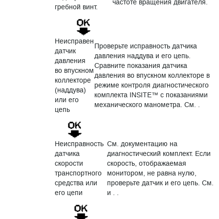
частоте вращения двигателя.
гребной винт.
Неисправен
Проверьте исправность датчика
датчик
давления наддува и его цепь.
давления
Сравните показания датчика
во впускном
давления во впускном коллекторе в
коллекторе
режиме контроля диагностического
(наддува)
комплекта INSITE™ с показаниями
или его
механического манометра. См. .
цепь
Неисправность
См. документацию на
датчика
диагностический комплект. Если
скорости
скорость, отображаемая
транспортного
монитором, не равна нулю,
средства или
проверьте датчик и его цепь. См.
его цепи
и . .