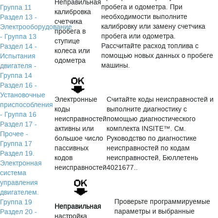
Неправильная
пробега и одометра. При
Группа 11
калибровка
необходимости выполните
Раздел 13 -
счетчика
калибровку или замену счетчика
Электрооборудование
пробега в
пробега или одометра.
- Группа 13
ступице
Рассчитайте расход топлива с
Раздел 14 -
колеса или
помощью новых данных о пробеге
Испытания
одометра
машины.
двигателя -
Группа 14
Раздел 16 -
Установочные
Электронные
Считайте коды неисправностей и
приспособления
коды
выполните диагностику с
- Группа 16
неисправностей
помощью диагностического
Раздел 17 -
активны или
комплекта INSITE™. См.
Прочее -
большое число
Руководство по диагностике
Группа 17
пассивных
неисправностей по кодам
Раздел 19.
кодов
неисправностей, Бюллетень
Электронная
неисправностей
4021677..
система
управления
двигателем.
Проверьте программируемые
Группа 19
Неправильная
параметры и выбранные
Раздел 20 -
настройка