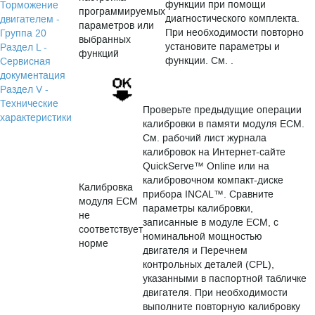
функции при помощи
Торможение
программируемых
диагностического комплекта.
двигателем -
параметров или
При необходимости повторно
Группа 20
выбранных
установите параметры и
Раздел L -
функций
функции. См. .
Сервисная
документация
Раздел V -
Технические
Проверьте предыдущие операции
характеристики
калибровки в памяти модуля ECM.
См. рабочий лист журнала
калибровок на Интернет-сайте
QuickServe™ Online или на
калибровочном компакт-диске
Калибровка
прибора INCAL™. Сравните
модуля ECM
параметры калибровки,
не
записанные в модуле ECM, с
соответствует
номинальной мощностью
норме
двигателя и Перечнем
контрольных деталей (CPL),
указанными в паспортной табличке
двигателя. При необходимости
выполните повторную калибровку