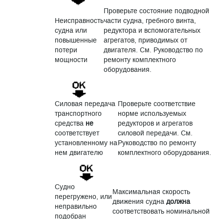
Проверьте состояние подводной
Неисправность
части судна, гребного винта,
судна или
редуктора и вспомогательных
повышенные
агрегатов, приводимых от
потери
двигателя. См. Руководство по
мощности
ремонту комплектного
оборудования.
Силовая передача
Проверьте соответствие
транспортного
норме используемых
средства
не
редукторов и агрегатов
соответствует
силовой передачи. См.
установленному на
Руководство по ремонту
нем двигателю
комплектного оборудования.
Судно
Максимальная скорость
перегружено, или
движения судна
должна
неправильно
соответствовать номинальной
подобран