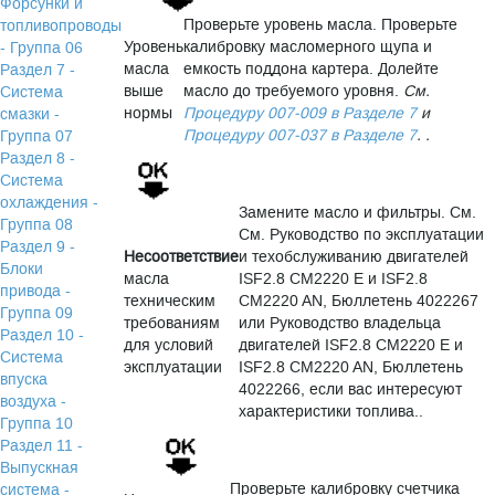
Форсунки и
Проверьте уровень масла. Проверьте
топливопроводы
Уровень
калибровку масломерного щупа и
- Группа 06
масла
емкость поддона картера. Долейте
Раздел 7 -
выше
масло до требуемого уровня.
См.
Система
нормы
Процедуру 007-009 в Разделе 7
и
смазки -
Процедуру 007-037 в Разделе 7
. .
Группа 07
Раздел 8 -
Система
охлаждения -
Замените масло и фильтры. См.
Группа 08
См. Руководство по эксплуатации
Раздел 9 -
Несоответствие
и техобслуживанию двигателей
Блоки
масла
ISF2.8 CM2220 E и ISF2.8
привода -
техническим
CM2220 AN, Бюллетень 4022267
Группа 09
требованиям
или Руководство владельца
Раздел 10 -
для условий
двигателей ISF2.8 CM2220 E и
Система
эксплуатации
ISF2.8 CM2220 AN, Бюллетень
впуска
4022266, если вас интересуют
воздуха -
характеристики топлива..
Группа 10
Раздел 11 -
Выпускная
Проверьте калибровку счетчика
система -