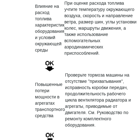
При оценке расхода топлива
Влияние на
учтите температуру окружающего
расход
воздуха, скорость и направление
топлива
ветра, размер шин, углы установки
характеристик
колес, маршруты движения, а
оборудования
также использование
и условий
вспомогательных
окружающей
аэродинамических
среды
приспособлений.
Проверьте тормоза машины на
отсутствие "прихватывания",
Повышенные
исправность коробки передач,
потери
продолжительность рабочего
мощности в
цикла вентилятора радиатора и
агрегатах
агрегаты, приводимые от
транспортного
двигателя. См. Руководство по
средства
ремонту комплектного
оборудования.