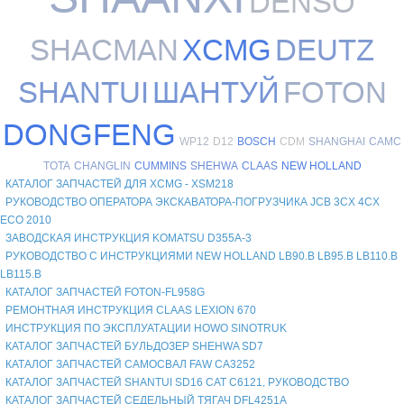
DENSO
SHACMAN
XCMG
DEUTZ
SHANTUI
ШАНТУЙ
FOTON
DONGFENG
WP12
D12
BOSCH
CDM
SHANGHAI
CAMC
TOTA
CHANGLIN
CUMMINS
SHEHWA
CLAAS
NEW HOLLAND
КАТАЛОГ ЗАПЧАСТЕЙ ДЛЯ XCMG - XSM218
РУКОВОДСТВО ОПЕРАТОРА ЭКСКАВАТОРА-ПОГРУЗЧИКА JCB 3CX 4CX
ECO 2010
ЗАВОДСКАЯ ИНСТРУКЦИЯ KOMATSU D355A-3
РУКОВОДСТВО С ИНСТРУКЦИЯМИ NEW HOLLAND LB90.B LB95.B LB110.B
LB115.B
КАТАЛОГ ЗАПЧАСТЕЙ FOTON-FL958G
РЕМОНТНАЯ ИНСТРУКЦИЯ CLAAS LEXION 670
ИНСТРУКЦИЯ ПО ЭКСПЛУАТАЦИИ HOWO SINOTRUK
КАТАЛОГ ЗАПЧАСТЕЙ БУЛЬДОЗЕР SHEHWA SD7
КАТАЛОГ ЗАПЧАСТЕЙ САМОСВАЛ FAW СА3252
КАТАЛОГ ЗАПЧАСТЕЙ SHANTUI SD16 CAT C6121, РУКОВОДСТВО
КАТАЛОГ ЗАПЧАСТЕЙ СЕДЕЛЬНЫЙ ТЯГАЧ DFL4251A