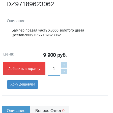
DZ97189623062
Описание
Бампер правая часть X5000 золотого цвета
(рестайлинг) DZ97189623062
Цена:
9 900 руб.
+
Добавить в корзину
-
Хочу дешевле!
Описание
Вопрос-Ответ
0