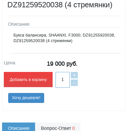
DZ91259520038 (4 стремянки)
Описание
Букса балансира, SHAANXI, F3000, DZ91255920038,
DZ91259520038 (4 стремянки)
Цена:
19 000 руб.
+
Добавить в корзину
-
Хочу дешевле!
Описание
Вопрос-Ответ
0