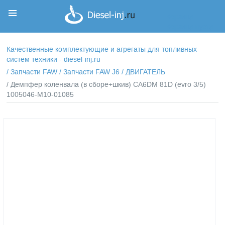
Корзина
Корзина пуста
Качественные комплектующие и агрегаты для топливных
систем техники - diesel-inj.ru
/
Запчасти FAW
/
Запчасти FAW J6
/
ДВИГАТЕЛЬ
/ Демпфер коленвала (в сборе+шкив) CA6DM 81D (evro 3/5)
1005046-M10-01085