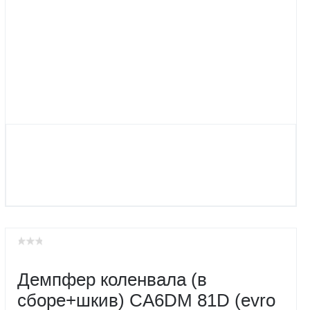
Демпфер коленвала (в
сборе+шкив) CA6DM 81D (evro