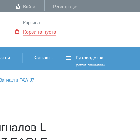
Войти
Регистрация
Корзина
Корзина пуста
атьи
Контакты
Руководства
(ремонт, диагностика)
Запчасти FAW J7
игналов L