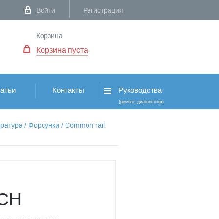
Войти
Регистрация
Корзина
Корзина пуста
атьи
Контакты
Руководства
(ремонт, диагностика)
ратура
/
Форсунки
/
Common rail
SCH