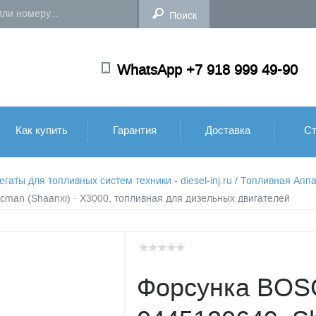
WhatsApp +7 918 999 49-90
Как купить
Гарантия
Доставка
Ст
аты для топливных систем техники - diesel-inj.ru
/
Топливная Аппа
man (Shaanxi) · X3000, топливная для дизельных двигателей
Форсунка BO