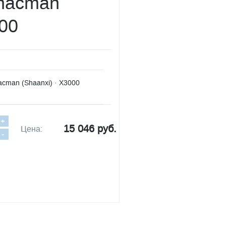
Shacman
000
cman (Shaanxi) · X3000
+
15 046 руб.
Цена:
-