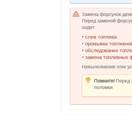
Замена форсунок дизе
Перед заменой форсун
ходит:
• слив топлива
• промывка топливно
• обследование топл
• замена топливных 
Невыполнение этих ус
Помните!
Перед з
поломки.