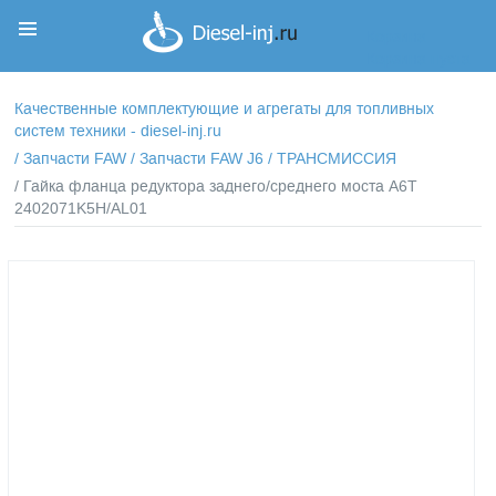
Корзина
Корзина пуста
Качественные комплектующие и агрегаты для топливных
систем техники - diesel-inj.ru
/
Запчасти FAW
/
Запчасти FAW J6
/
ТРАНСМИССИЯ
/ Гайка фланца редуктора заднего/среднего моста А6Т
2402071K5H/AL01