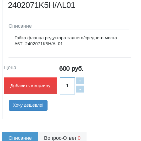
2402071K5H/AL01
Описание
Гайка фланца редуктора заднего/среднего моста
А6Т 2402071K5H/AL01
Цена:
600 руб.
+
Добавить в корзину
-
Хочу дешевле!
Описание
Вопрос-Ответ
0