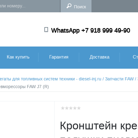
WhatsApp +7 918 999 49-90
Как купить
Гарантия
Доставка
Ст
аты для топливных систем техники - diesel-inj.ru
/
Запчасти FAW
/
евморессоры FAW J7 (R)
Кронштейн кр