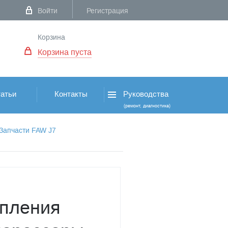
Войти
Регистрация
Корзина
Корзина пуста
атьи
Контакты
Руководства
(ремонт, диагностика)
Запчасти FAW J7
епления