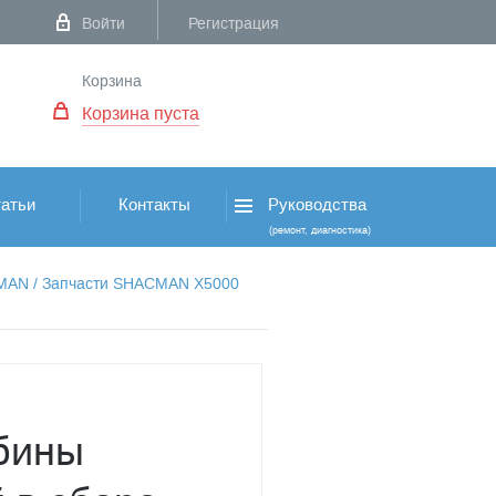
Войти
Регистрация
Корзина
Корзина пуста
атьи
Контакты
Руководства
(ремонт, диагностика)
CMAN
/
Запчасти SHACMAN X5000
бины