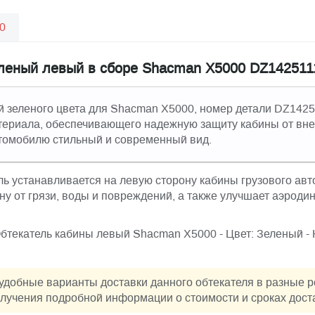
0
еленый левый в сборе Shacman X5000 DZ142511
й зеленого цвета для Shacman X5000, номер детали DZ1425
териала, обеспечивающего надежную защиту кабины от вне
втомобилю стильный и современный вид.
ль устанавливается на левую сторону кабины грузового ав
у от грязи, воды и повреждений, а также улучшает аэроди
Обтекатель кабины левый Shacman X5000 - Цвет: Зеленый -
удобные варианты доставки данного обтекателя в разные 
лучения подробной информации о стоимости и сроках дост