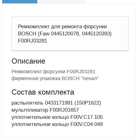
Ремкомплект для ремонта форсунки
BOSCH (Faw 0445120078, 0445120393)
F00RJ03281
Описание
Ремкомплект форсунки F00RJ03281
фирменная упаковка BOSCH "пенал"
Состав комплекта
распылитель 0433171991 (150P1622)
мультпликатор F00RJ01657
уплотнительное кольцо F00V.C17.105
уплотнительное кольцо F00V.C04.049