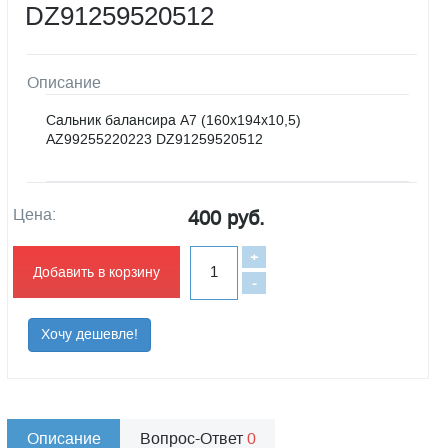
DZ91259520512
Описание
Сальник балансира А7 (160х194х10,5)
AZ99255220223 DZ91259520512
Цена:
400 руб.
+
Добавить в корзину
-
Хочу дешевле!
Описание
Вопрос-Ответ
0