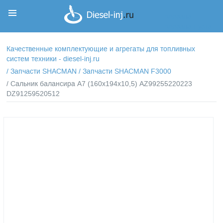
Корзина
Корзина пуста
Качественные комплектующие и агрегаты для топливных
систем техники - diesel-inj.ru
/
Запчасти SHACMAN
/
Запчасти SHACMAN F3000
/ Сальник балансира А7 (160х194х10,5) AZ99255220223
DZ91259520512