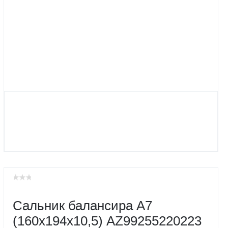
Сальник балансира А7
(160х194х10,5) AZ99255220223