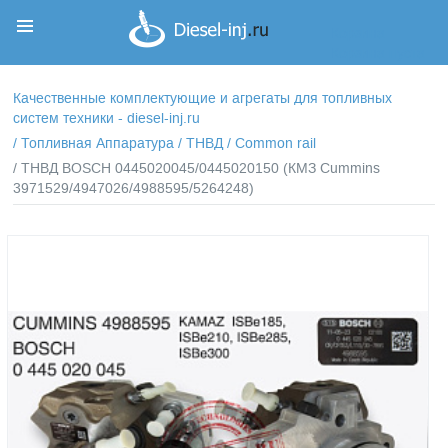
Корзина
Корзина пуста
Качественные комплектующие и агрегаты для топливных
систем техники - diesel-inj.ru
/
Топливная Аппаратура
/
ТНВД
/
Common rail
/ ТНВД BOSCH 0445020045/0445020150 (КМЗ Cummins
3971529/4947026/4988595/5264248)