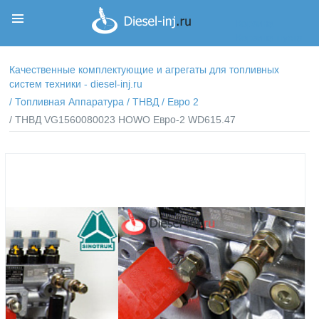
Корзина
Корзина пуста
Качественные комплектующие и агрегаты для топливных
систем техники - diesel-inj.ru
/
Топливная Аппаратура
/
ТНВД
/
Евро 2
/ ТНВД VG1560080023 HOWO Евро-2 WD615.47