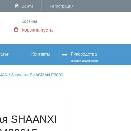
Войти
Регистрация
Корзина
Корзина пуста
атьи
Контакты
Руководства
(ремонт, диагностика)
CMAN
/
Запчасти SHACMAN F3000
ая SHAANXI