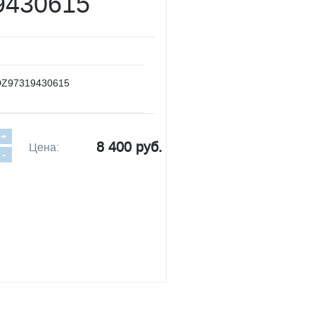
9430615
DZ97319430615
+
8 400 руб.
Цена:
-