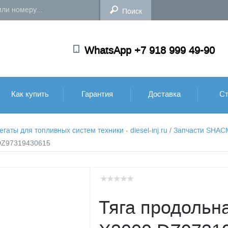
WhatsApp +7 918 999 49-90
Как купить
Гарантия
Доставка
Ст
аты для топливных систем техники - diesel-inj.ru
/
Запчасти SHA
 DZ97319430615
Тяга продольн