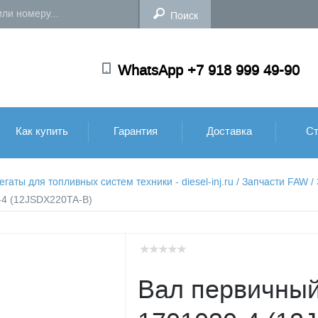
WhatsApp +7 918 999 49-90
Как купить
Гарантия
Доставка
Ст
аты для топливных систем техники - diesel-inj.ru
/
Запчасти FAW
/
-4 (12JSDX220TA-B)
Вал первичный