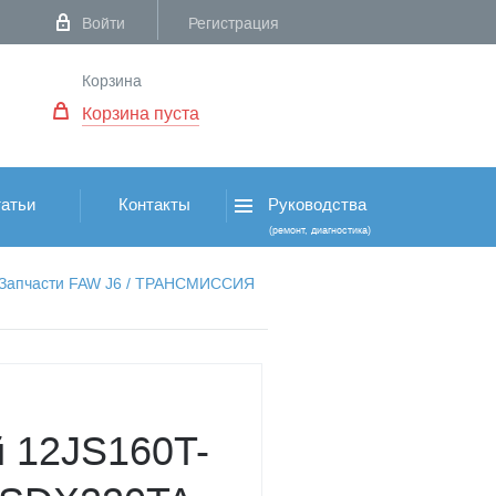
Войти
Регистрация
Корзина
Корзина пуста
атьи
Контакты
Руководства
(ремонт, диагностика)
Запчасти FAW J6
/
ТРАНСМИССИЯ
 12JS160T-