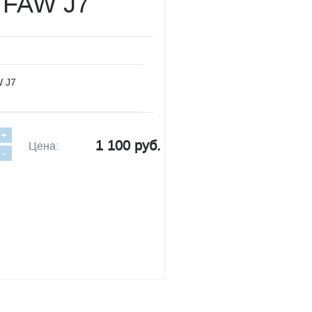
 FAW J7
W J7
+
1 100 руб.
Цена:
-