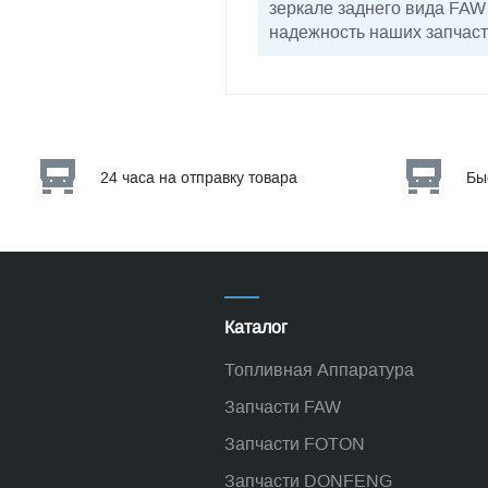
зеркале заднего вида FAW
надежность наших запчаст
24 часа на отправку товара
Бы
Каталог
Топливная Аппаратура
Запчасти FAW
Запчасти FOTON
Запчасти DONFENG