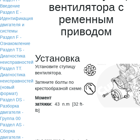
вентилятора с
Введение
Раздел Е -
ременным
Идентификация
двигателя и
приводом
системы
Раздел F -
Ознакомление
Раздел TS -
Установка
Диагностика
неисправностей
Установите ступицу
Раздел TТ.
вентилятора.
Диагностика
неисправностей
Затяните болты по
(новый
крестообразной схеме.
формат)
Момент
Раздел DS -
затяжки:
43 n.m [32 ft-
Разборка
lb]
двигателя -
Группа 00
Раздел АS -
Сборка
двигателя -