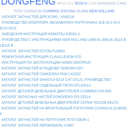
DONGFENG
WP12
D12
BOSCH
CDM
SHANGHAI
CAMC
TOTA
CHANGLIN
CUMMINS
SHEHWA
CLAAS
NEW HOLLAND
КАТАЛОГ ЗАПЧАСТЕЙ ДЛЯ XCMG - XSM218
РУКОВОДСТВО ОПЕРАТОРА ЭКСКАВАТОРА-ПОГРУЗЧИКА JCB 3CX 4CX
ECO 2010
ЗАВОДСКАЯ ИНСТРУКЦИЯ KOMATSU D355A-3
РУКОВОДСТВО С ИНСТРУКЦИЯМИ NEW HOLLAND LB90.B LB95.B LB110.B
LB115.B
КАТАЛОГ ЗАПЧАСТЕЙ FOTON-FL958G
РЕМОНТНАЯ ИНСТРУКЦИЯ CLAAS LEXION 670
ИНСТРУКЦИЯ ПО ЭКСПЛУАТАЦИИ HOWO SINOTRUK
КАТАЛОГ ЗАПЧАСТЕЙ БУЛЬДОЗЕР SHEHWA SD7
КАТАЛОГ ЗАПЧАСТЕЙ САМОСВАЛ FAW СА3252
КАТАЛОГ ЗАПЧАСТЕЙ SHANTUI SD16 CAT C6121, РУКОВОДСТВО
КАТАЛОГ ЗАПЧАСТЕЙ СЕДЕЛЬНЫЙ ТЯГАЧ DFL4251A
КАТАЛОГ ДЕТАЛЕЙ ДИЗЕЛЬНЫХ ДВИГАТЕЛЕЙ CUMMINS NTA-855
КАТАЛОГ ЗАПАСНЫХ ЧАСТЕЙ DONGFENG DFL3251A
КАТАЛОГ ДЕТАЛЕЙ ДИЗЕЛЬНЫХ ДВИГАТЕЛЕЙ СЕРИИ TD226B DEUTZ
КАТАЛОГ ЗАПЧАСТЕЙ НА ФРОНТАЛЬНЫЙ ПОГРУЗЧИК CHANGLIN ZLM50E-
5
КАТАЛОГ ЗАПЧАСТЕЙ НА ПОГРУЗЧИК TOTA XZ636-1
КАТАЛОГ ЗАПЧАСТЕЙ АВТОМОБИЛЬ CAMC