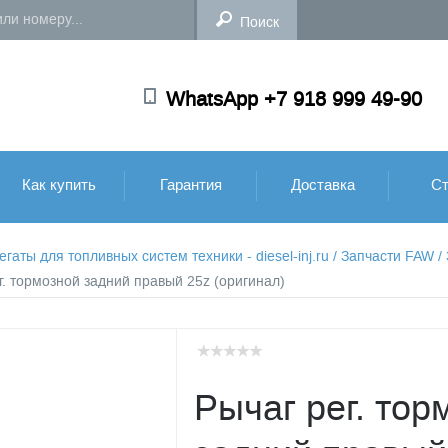
WhatsApp +7 918 999 49-90
Как купить
Гарантия
Доставка
Ст
аты для топливных систем техники - diesel-inj.ru
/
Запчасти FAW
/
ег. тормозной задний правый 25z (оригинал)
Рычаг рег. тор