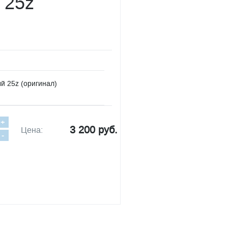
 25z
й 25z (оригинал)
+
3 200 руб.
Цена:
-