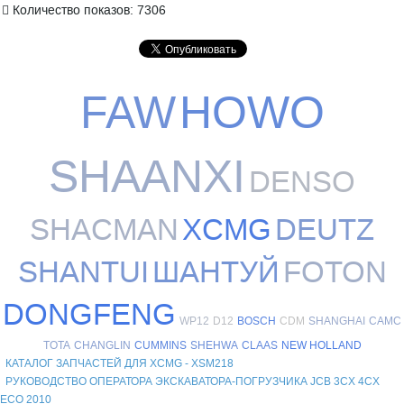
Количество показов: 7306
FAW
HOWO
SHAANXI
DENSO
SHACMAN
XCMG
DEUTZ
SHANTUI
ШАНТУЙ
FOTON
DONGFENG
WP12
D12
BOSCH
CDM
SHANGHAI
CAMC
TOTA
CHANGLIN
CUMMINS
SHEHWA
CLAAS
NEW HOLLAND
КАТАЛОГ ЗАПЧАСТЕЙ ДЛЯ XCMG - XSM218
РУКОВОДСТВО ОПЕРАТОРА ЭКСКАВАТОРА-ПОГРУЗЧИКА JCB 3CX 4CX
ECO 2010