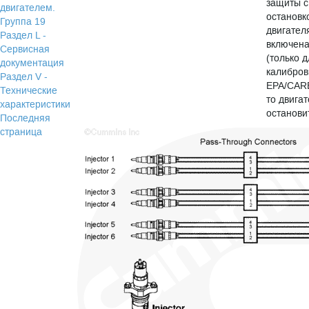
защиты с
двигателем.
остановк
Группа 19
двигател
Раздел L -
включен
Сервисная
(только 
документация
калибров
Раздел V -
EPA/CARB
Технические
то двига
характеристики
останови
Последняя
страница