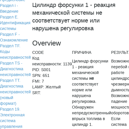
Цилиндр форсунки 1 - реакция
Раздел i -
Введение
механической системы не
Раздел Е.
соответствует норме или
Идентификация
нарушена регулировка
системы
Раздел F -
Ознакомление
Overview
Раздел TF.
Коды
CODE
ПРИЧИНА
РЕЗУЛЬТ
неисправностей
Код
Цилиндр форсунки
Возможн
Раздел TS -
неисправности: 1139
1 - реакция
перебой 
Диагностика
PID: S001
механической
работе
неисправностей
SPN: 651
системы
не
цилиндро
Раздел TТ.
FMI: 7
соответствует
чрезмер
Диагностика
LAMP: Желтый
норме или
дымность
неисправностей
SRT:
нарушена
Возможн
(новый
регулировка.
падение
формат)
Обнаружен
мощност
Раздел 19.
непредусмотренный
оборотов
Электронная
впрыск топлива в
Если
система
цилиндр 1.
система
управления