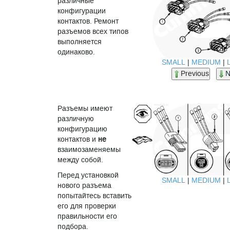
различные
конфигурации
контактов. Ремонт
разъемов всех типов
выполняется
одинаково.
SMALL
|
MEDIUM
|
Previous
N
Разъемы имеют
различную
конфигурацию
контактов и
не
взаимозаменяемы
между собой.
Перед установкой
SMALL
|
MEDIUM
|
нового разъема
попытайтесь вставить
его для проверки
правильности его
подбора.