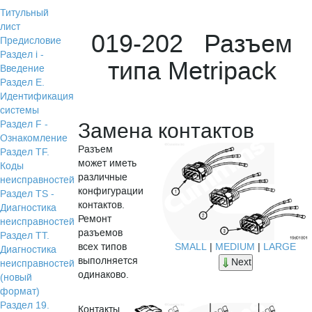
Титульный
лист
019-202 Разъем
Предисловие
Раздел i -
типа Metripack
Введение
Раздел Е.
Идентификация
системы
Раздел F -
Замена контактов
Ознакомление
Разъем
Раздел TF.
может иметь
Коды
различные
неисправностей
конфигурации
Раздел TS -
контактов.
Диагностика
Ремонт
неисправностей
разъемов
Раздел TТ.
всех типов
SMALL
|
MEDIUM
|
LARGE
Диагностика
выполняется
Next
неисправностей
одинаково.
(новый
формат)
Раздел 19.
Контакты