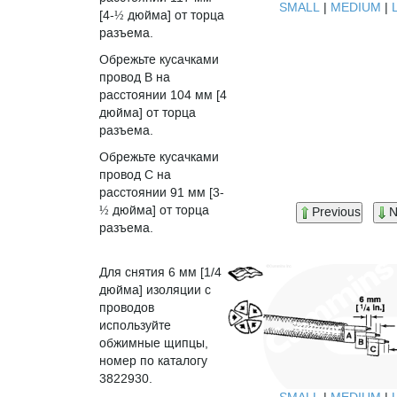
SMALL
|
MEDIUM
|
[4-½ дюйма] от торца
разъема.
Обрежьте кусачками
провод B на
расстоянии 104 мм [4
дюйма] от торца
разъема.
Обрежьте кусачками
провод C на
расстоянии 91 мм [3-
½ дюйма] от торца
Previous
N
разъема.
Для снятия 6 мм [1/4
дюйма] изоляции с
проводов
используйте
обжимные щипцы,
номер по каталогу
3822930.