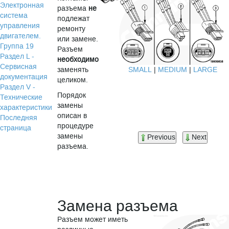
Электронная
разъема
не
система
подлежат
управления
ремонту
двигателем.
или замене.
Группа 19
Разъем
Раздел L -
необходимо
Сервисная
заменять
SMALL
|
MEDIUM
|
LARGE
документация
целиком.
Раздел V -
Порядок
Технические
замены
характеристики
описан в
Последняя
процедуре
страница
замены
Previous
Next
разъема.
Замена разъема
Разъем может иметь