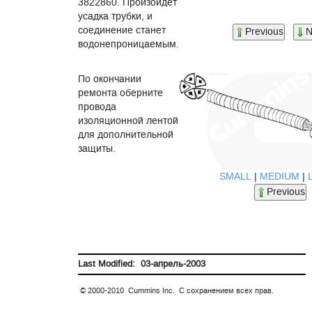
3822860. Произойдет
усадка трубки, и
соединение станет
Previous
N
водонепроницаемым.
По окончании
ремонта оберните
провода
изоляционной лентой
для дополнительной
защиты.
SMALL
|
MEDIUM
|
Previous
Last Modified: 03-апрель-2003
© 2000-2010 Cummins Inc. С сохранением всех прав.