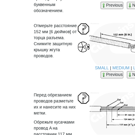
буквенным
Previous
N
обозначением.
Отмерьте расстояние
152 мм [6 дюймов] от
торца разъема.
Снимите защитную
крышку жгута
проводов.
SMALL
|
MEDIUM
|
Previous
N
Перед обрезанием
проводов разметьте
их и нанесите на них
метки.
Обрежьте кусачками
провод A на
расстоянии 117 мм