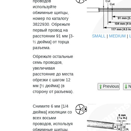
проводов
используйте
обжимные щипцы,
номер по каталогу
3822930. Обрежьте
первый провод на
SMALL
|
MEDIUM
|
расстоянии 91 мм [3-
½ дюйма] от торца
разъема.
Обрежьте остальные
семь проводов,
увеличивая
расстояние до места
обрезки с шагом 12
мм [½ дюйма] (в
Previous
N
сторону от разъема).
Снимите 6 мм [1/4
дюйма] изоляции со
всех восьми
проводов, используя
обжимные щипцы.