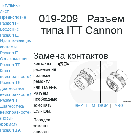
Титульный
лист
019-209 Разъем
Предисловие
Раздел i -
типа ITT Cannon
Введение
Раздел Е.
Идентификация
системы
Раздел F -
Замена контактов
Ознакомление
Контакты
Раздел TF.
разъема
не
Коды
подлежат
неисправностей
ремонту
Раздел TS -
или замене.
Диагностика
Разъем
неисправностей
необходимо
Раздел TТ.
заменять
SMALL
|
MEDIUM
|
LARGE
Диагностика
целиком.
неисправностей
(новый
Порядок
формат)
замены
Раздел 19.
описан в