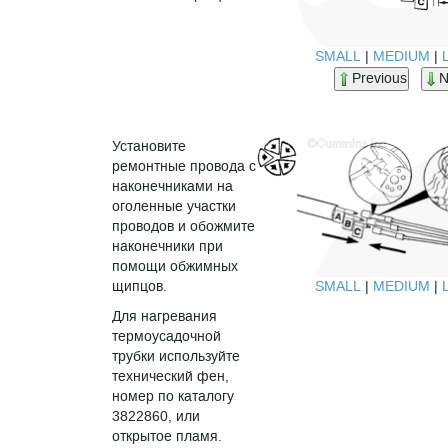
SMALL
|
MEDIUM
|
Previous
N
Установите
ремонтные провода с
наконечниками на
оголенные участки
проводов и обожмите
наконечники при
помощи обжимных
SMALL
|
MEDIUM
|
щипцов.
Для нагревания
термоусадочной
трубки используйте
технический фен,
номер по каталогу
3822860, или
открытое пламя.