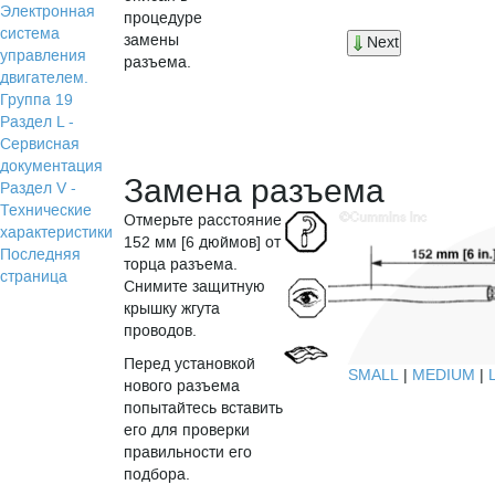
Электронная
процедуре
система
замены
Next
управления
разъема.
двигателем.
Группа 19
Раздел L -
Сервисная
документация
Замена разъема
Раздел V -
Технические
Отмерьте расстояние
характеристики
152 мм [6 дюймов] от
Последняя
торца разъема.
страница
Снимите защитную
крышку жгута
проводов.
Перед установкой
SMALL
|
MEDIUM
|
нового разъема
попытайтесь вставить
его для проверки
правильности его
подбора.