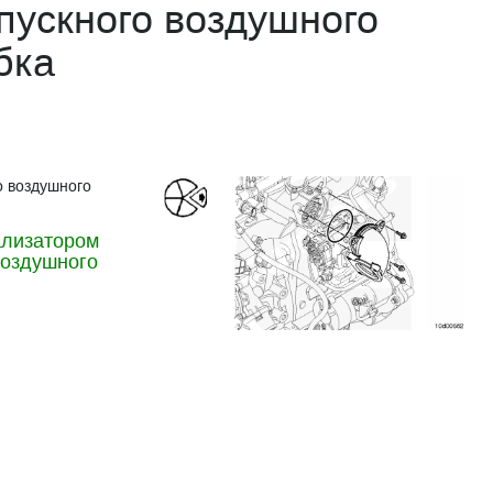
пускного воздушного
бка
о воздушного
ализатором
воздушного