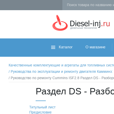
Каталог
О магазине
Качественные комплектующие и агрегаты для топливных систем 
/
Руководства по эксплуатации и ремонту двигателя Камминз
/ Руководство по ремонту Cummins ISF2.8 Раздел DS - Разборк
Раздел DS - Разбо
Титульный лист
Предисловие