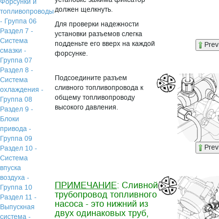
Форсунки и
должен щелкнуть.
топливопроводы
- Группа 06
Для проверки надежности
Раздел 7 -
установки разъемов слегка
Система
подденьте его вверх на каждой
Prev
смазки -
форсунке.
Группа 07
Раздел 8 -
Подсоедините разъем
Система
сливного топливопровода к
охлаждения -
общему топливопроводу
Группа 08
высокого давления.
Раздел 9 -
Блоки
привода -
Группа 09
Prev
Раздел 10 -
Система
впуска
воздуха -
ПРИМЕЧАНИЕ
: Сливной
Группа 10
трубопровод топливного
Раздел 11 -
насоса - это нижний из
Выпускная
двух одинаковых труб,
система -