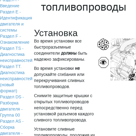
топливопроводы
Введение
Раздел Е -
Идентификация
двигателя и
системы
Установка
Раздел F -
Во время установки все
Ознакомление
быстроразъемные
Раздел TS -
соединители
должны
быть
Диагностика
надежно зафиксированы.
неисправностей
Раздел TТ.
Во время установки
не
Диагностика
допускайте сгибания или
неисправностей
перекручивания сливных
(новый
топливопроводов.
формат)
Снимите защитные крышки с
Раздел DS -
открытых топливопроводов
Разборка
непосредственно перед
двигателя -
установкой разъемов каждого
Группа 00
сливного топливопровода.
Раздел АS -
Сборка
Установите сливные
двигателя -
топливопроводы, проложив их