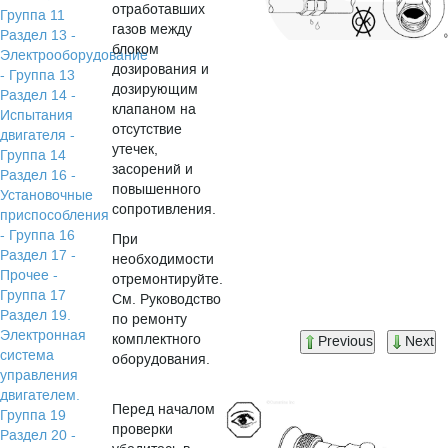
отработавших
Группа 11
газов между
Раздел 13 -
блоком
Электрооборудование
дозирования и
- Группа 13
дозирующим
Раздел 14 -
клапаном на
Испытания
отсутствие
двигателя -
утечек,
Группа 14
засорений и
Раздел 16 -
повышенного
Установочные
сопротивления.
приспособления
- Группа 16
При
Раздел 17 -
необходимости
Прочее -
отремонтируйте.
Группа 17
См. Руководство
Раздел 19.
по ремонту
Электронная
комплектного
Previous
Next
система
оборудования.
управления
двигателем.
Перед началом
Группа 19
проверки
Раздел 20 -