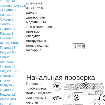
Форсунки и
комплекта
топливопроводы
INSITE™ в
- Группа 06
рамках
Раздел 7 -
диагностики
Система
модуля ЕСМ.
смазки -
Для выполнения
Группа 07
проверки
Раздел 8 -
следуйте
Система
инструкциям,
охлаждения -
появляющимся
Next
Группа 08
на экране.
Раздел 9 -
Блоки
привода -
Группа 09
Раздел 10 -
Начальная проверка
Система
впуска
Проверьте
воздуха -
трубопровод
Группа 10
подачи жидкости
Раздел 11 -
для системы
Выпускная
очистки
система -