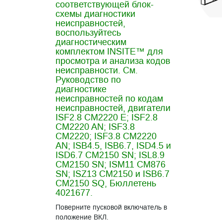
соответствующей блок-
схемы диагностики
неисправностей,
воспользуйтесь
диагностическим
комплектом INSITE™ для
просмотра и анализа кодов
неисправности. См.
Руководство по
диагностике
неисправностей по кодам
неисправностей, двигатели
ISF2.8 CM2220 E; ISF2.8
CM2220 AN; ISF3.8
CM2220; ISF3.8 CM2220
AN; ISB4.5, ISB6.7, ISD4.5 и
ISD6.7 CM2150 SN; ISL8.9
CM2150 SN; ISM11 CM876
SN; ISZ13 CM2150 и ISB6.7
CM2150 SQ, Бюллетень
4021677.
Поверните пусковой включатель в
положение ВКЛ.