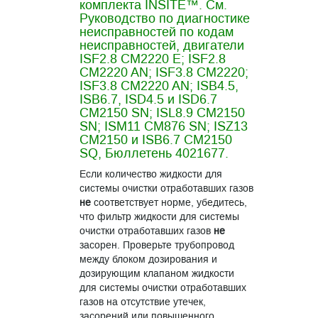
комплекта INSITE™. См.
Руководство по диагностике
неисправностей по кодам
неисправностей, двигатели
ISF2.8 CM2220 E; ISF2.8
CM2220 AN; ISF3.8 CM2220;
ISF3.8 CM2220 AN; ISB4.5,
ISB6.7, ISD4.5 и ISD6.7
CM2150 SN; ISL8.9 CM2150
SN; ISM11 CM876 SN; ISZ13
CM2150 и ISB6.7 CM2150
SQ, Бюллетень 4021677.
Если количество жидкости для
системы очистки отработавших газов
не
соответствует норме, убедитесь,
что фильтр жидкости для системы
очистки отработавших газов
не
засорен. Проверьте трубопровод
между блоком дозирования и
дозирующим клапаном жидкости
для системы очистки отработавших
газов на отсутствие утечек,
засорений или повышенного