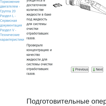
убедитесь в
Торможение
достаточном
двигателем -
количестве
Группа 20
жидкости в баке
Раздел L -
под жидкость
Сервисная
для системы
документация
очистки
Раздел V -
отработавших
Технические
газов.
характеристики
Проверьте
концентрацию и
качество
жидкости для
системы очистки
отработавших
Previous
Next
газов.
Подготовительные опе