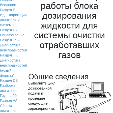
работы блока
Введение
Раздел Е -
дозирования
Идентификация
двигателя и
жидкости для
системы
Раздел F -
системы очистки
Ознакомление
Раздел TS -
отработавших
Диагностика
неисправностей
газов
Раздел TТ.
Диагностика
неисправностей
(новый
Общие сведения
формат)
Раздел DS -
Выполните цикл
Разборка
дозированной
двигателя -
подачи и
Группа 00
проверьте
Раздел АS -
следующие
Сборка
характеристики:
двигателя -