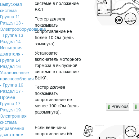
системе в положение
Выпускная
ВКЛ.
система -
Группа 11
Тестер
должен
Раздел 13 -
показывать
Электрооборудование
сопротивление не
- Группа 13
более 10 Ом (цепь
Раздел 14 -
замкнута).
Испытания
Установите
двигателя -
включатель моторного
Группа 14
тормоза в выпускной
Раздел 16 -
системе в положение
Установочные
ВЫКЛ.
приспособления
- Группа 16
Тестер
должен
Раздел 17 -
показывать
Прочее -
сопротивление не
Группа 17
менее 100 кОм (цепь
Previous
Раздел 19.
разомкнута).
Электронная
система
Если величины
управления
сопротивления
не
двигателем.