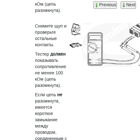
кОм (цепь
Previous
Next
разомкнута).
Снимите щуп и
проверьте
остальные
контакты.
Тестер
должен
показывать
сопротивление
не менее 100
кОм (цепь
разомкнута).
Если цепь
не
разомкнута,
имеется
короткое
замыкание
между
проводом,
соединенным с