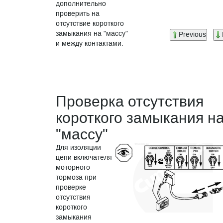
дополнительно
проверить на
отсутствие короткого
замыкания на "массу"
Previous
и между контактами.
Проверка отсутствия
короткого замыкания н
"массу"
Для изоляции
цепи включателя
моторного
тормоза при
проверке
отсутствия
короткого
замыкания