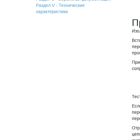
Раздел V - Технические
характеристики
П
Изо
Вст
пер
про
При
соп
Тес
Есл
пер
пер
Отр
цеп