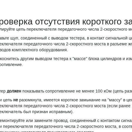
роверка отсутствия короткого з
лируйте цепь переключателя передаточного числа 2-скоростного м
авьте щуп, соединенный с выводом тестера, в контакт сигнальной ц
еключателя передаточного числа 2-скоростного моста в разъеме ж
водов комплектного оборудования.
коснитесь другим выводом тестера к "массе" блока цилиндров и из
ротивление.
тер
должен
показывать сопротивление не менее 100 кОм (цепь раз
и цепь
не
разомкнута, имеется короткое замыкание на "массу" в це
еключателя передаточного числа 2-скоростного моста (если ранее
еключатель был признан исправным).
емонтируйте или замените провод, соединенный с контактом сигн
и переключателя передаточного числа 2-скоростного моста, в соотв