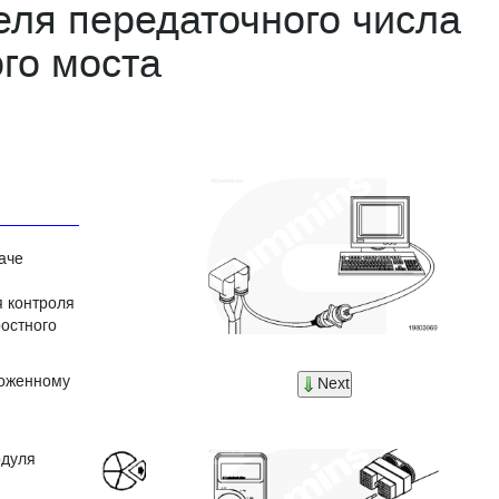
ля передаточного числа
ого моста
аче
я контроля
остного
ложенному
Next
одуля