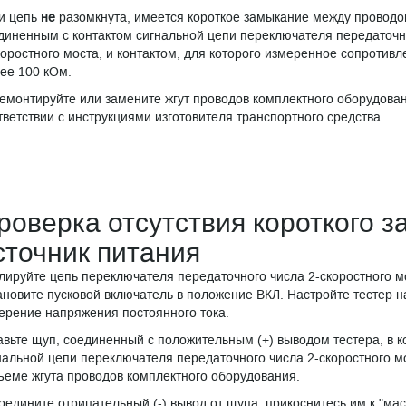
и цепь
не
разомкнута, имеется короткое замыкание между проводо
диненным с контактом сигнальной цепи переключателя передаточн
коростного моста, и контактом, для которого измеренное сопротивл
ее 100 кОм.
емонтируйте или замените жгут проводов комплектного оборудован
тветствии с инструкциями изготовителя транспортного средства.
роверка отсутствия короткого 
сточник питания
лируйте цепь переключателя передаточного числа 2-скоростного м
ановите пусковой включатель в положение ВКЛ. Настройте тестер н
ерение напряжения постоянного тока.
авьте щуп, соединенный с положительным (+) выводом тестера, в к
нальной цепи переключателя передаточного числа 2-скоростного м
ъеме жгута проводов комплектного оборудования.
оедините отрицательный (-) вывод от щупа, прикоснитесь им к "мас