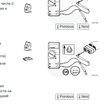
 числа 2-
ия и
Previous
Next
в
та).
теля
акт
оста на
ешний
Previous
Next