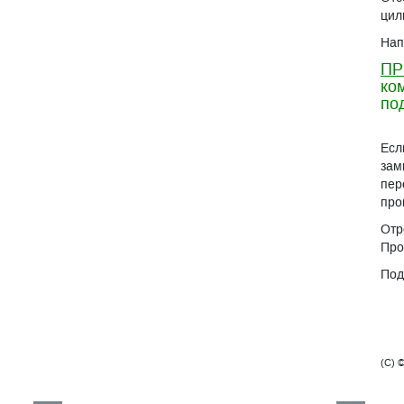
цил
Нап
ПР
ко
по
Есл
зам
пер
про
Отр
Про
Под
(C) 