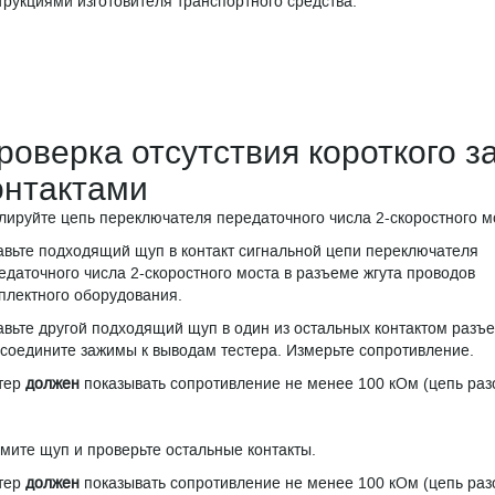
трукциями изготовителя транспортного средства.
роверка отсутствия короткого 
онтактами
лируйте цепь переключателя передаточного числа 2-скоростного м
авьте подходящий щуп в контакт сигнальной цепи переключателя
едаточного числа 2-скоростного моста в разъеме жгута проводов
плектного оборудования.
авьте другой подходящий щуп в один из остальных контактом разъ
соедините зажимы к выводам тестера. Измерьте сопротивление.
тер
должен
показывать сопротивление не менее 100 кОм (цепь раз
мите щуп и проверьте остальные контакты.
тер
должен
показывать сопротивление не менее 100 кОм (цепь раз