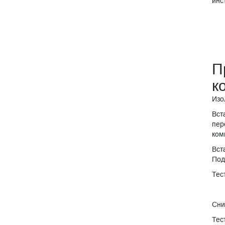
инс
П
к
Изо
Вст
пер
ком
Вст
Под
Тес
Сни
Тес