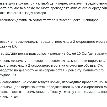
авьте щуп в контакт сигнальной цепи переключателя передаточного
ростного моста в разъеме жгута проводов комплектного оборудован
ключите его к выводу тестера.
коснитесь другим выводом тестера к "массе" блока цилиндров.
еведите переключатель передаточного числа 2-скоростного моста 
ожение ВКЛ.
тер
должен
показывать сопротивление не более 10 Ом (цепь замкну
и цепь
не
замкнута, проверьте провод сигнальной цепи переключа
едаточного числа 2-скоростного моста на отсутствие обрыва. См.
оводство по диагностике неисправностей и ремонту комплектного
рудования.
и сопротивление соответствует норме,
необходимо
проверить конт
нальной цепи переключателя передаточного числа 2-скоростного м
утствие короткого замыкания на "массу", между контактами и на вн
очник питания.