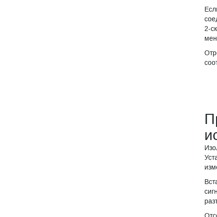
Есл
сое
2-с
мен
Отр
соо
П
и
Изо
Уст
изм
Вст
сиг
раз
Отс