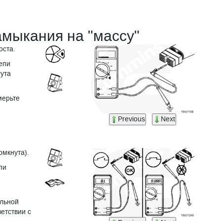
амыкания на "массу"
оста.
епи
гута
мерьте
Previous
Next
омкнута).
пи
альной
етствии с