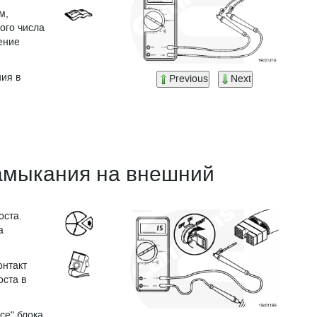
м,
ого числа
ение
ия в
Previous
Next
замыкания на внешний
оста.
а
онтакт
оста в
се" блока