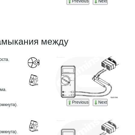
Previous
Next
замыкания между
оста.
ема.
Previous
Next
омкнута).
омкнута).