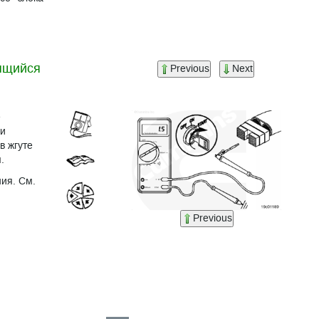
дящийся
Previous
Next
е
пи
в жгуте
.
ия. См.
Previous