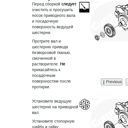
Перед сборкой
следует
очистить и просушить
носок приводного вала
и посадочную
поверхность ведущей
шестерни.
Протрите вал и
шестерню привода
безворсовой тканью,
смоченной в
растворителе.
Не
прикасайтесь к
посадочным
поверхностям после
Previous
протирки.
Установите ведущую
шестерню на приводной
вал.
Установите стопорную
шайбу и гайку