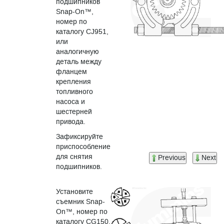
подшипников
Snap-On™,
номер по
каталогу CJ951,
или
аналогичную
деталь между
фланцем
крепления
топливного
насоса и
шестерней
привода.
Зафиксируйте
приспособление
для снятия
Previous
Next
подшипников.
Установите
съемник Snap-
On™, номер по
каталогу CG150,