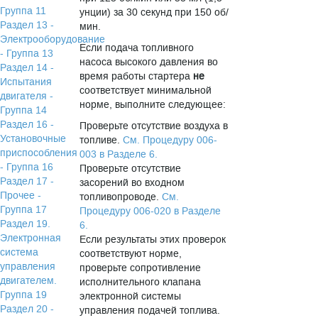
Группа 11
унции) за 30 секунд при 150 об/
Раздел 13 -
мин.
Электрооборудование
Если подача топливного
- Группа 13
насоса высокого давления во
Раздел 14 -
время работы стартера
не
Испытания
соответствует минимальной
двигателя -
норме, выполните следующее:
Группа 14
Раздел 16 -
Проверьте отсутствие воздуха в
Установочные
топливе.
См. Процедуру 006-
приспособления
003 в Разделе 6.
- Группа 16
Проверьте отсутствие
Раздел 17 -
засорений во входном
Прочее -
топливопроводе.
См.
Группа 17
Процедуру 006-020 в Разделе
Раздел 19.
6.
Электронная
Если результаты этих проверок
система
соответствуют норме,
управления
проверьте сопротивление
двигателем.
исполнительного клапана
Группа 19
электронной системы
Раздел 20 -
управления подачей топлива.