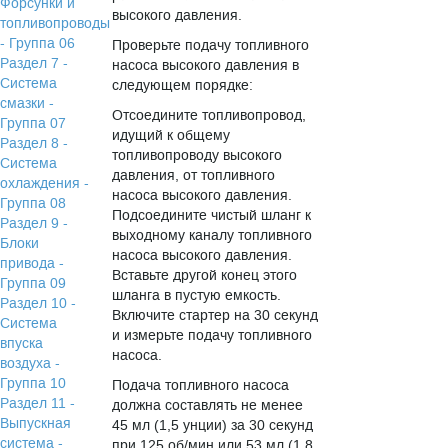
Форсунки и
высокого давления.
топливопроводы
- Группа 06
Проверьте подачу топливного
Раздел 7 -
насоса высокого давления в
Система
следующем порядке:
смазки -
Отсоедините топливопровод,
Группа 07
идущий к общему
Раздел 8 -
топливопроводу высокого
Система
давления, от топливного
охлаждения -
насоса высокого давления.
Группа 08
Подсоедините чистый шланг к
Раздел 9 -
выходному каналу топливного
Блоки
насоса высокого давления.
привода -
Вставьте другой конец этого
Группа 09
шланга в пустую емкость.
Раздел 10 -
Включите стартер на 30 секунд
Система
и измерьте подачу топливного
впуска
насоса.
воздуха -
Группа 10
Подача топливного насоса
Раздел 11 -
должна составлять не менее
Выпускная
45 мл (1,5 унции) за 30 секунд
система -
при 125 об/мин или 53 мл (1,8