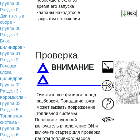
поврежден, если во
Группа 00
время его запуска
Раздел 0 -
клапаны находятся в
Next
Двигатель в
закрытом положении.
сборе -
Группа 00
Раздел 1 -
Блок
цилиндров -
Проверка
Группа 01
Раздел 2 -
ВНИМАНИЕ
Головка
блока
цилиндров -
Группа 02
Раздел 3 -
Очистите все фитинги перед
Коромысла -
разборкой. Попадание грязи
Группа 03
может вызвать повреждение
Раздел 5 -
топливной системы.
Топливная
Поверните пусковой
система -
включатель в положение ON и
Группа 05
включите стартер для проверки
Раздел 6 -
работы топливного насоса