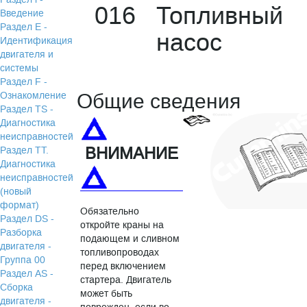
016 Топливный
Введение
Раздел Е -
насос
Идентификация
двигателя и
системы
Раздел F -
Общие сведения
Ознакомление
Раздел TS -
Диагностика
неисправностей
ВНИМАНИЕ
Раздел TТ.
Диагностика
неисправностей
(новый
формат)
Обязательно
Раздел DS -
откройте краны на
Разборка
подающем и сливном
двигателя -
топливопроводах
Группа 00
перед включением
Раздел АS -
стартера. Двигатель
Сборка
может быть
двигателя -