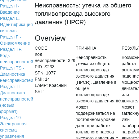
Неисправность: утечка из общего
Раздел i -
Введение
топливопровода высокого
Раздел Е.
давления (HPCR)
Идентификация
системы
Overview
Раздел F -
Ознакомление
CODE
ПРИЧИНА
РЕЗУЛЬ
Раздел TF.
Код
Коды
Неисправность:
Возмож
неисправности: 329
неисправностей
утечка из общего
работа
PID: S233
Раздел TS -
топливопровода
рывками
SPN: 1077
Диагностика
высокого давления
падени
FMI: 14
неисправностей
(HPCR). Давление в
мощнос
LAMP: Красный
Раздел TТ.
общем
двигате
SRT:
Диагностика
топливопроводе
или
неисправностей
высокого давления
не
двигате
(новый
может
может
формат)
поддерживаться на
заглохну
Раздел 19.
постоянном уровне
Или
Электронная
даже при работе
наоборо
система
топливного насоса
на рабо
управления
высокого давления с
двигате