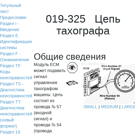
Титульный
лист
019-325 Цепь
Предисловие
Раздел i -
тахографа
Введение
Раздел Е.
Идентификация
системы
Раздел F -
Общие сведения
Ознакомление
Модуль ECM
Раздел TF.
может подавать
Коды
сигнал
неисправностей
управления
Раздел TS -
тахографом
Диагностика
машины. Цепь
неисправностей
состоит из
Раздел TТ.
SMALL
|
MEDIUM
|
LARG
провода № 57
Диагностика
(входной
неисправностей
сигнал) и
(новый
провода № 54
формат)
(провода
Раздел 19.