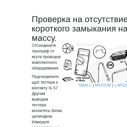
Проверка на отсутстви
короткого замыкания н
массу.
Отсоедините
тахограф от
жгута проводов
комплектного
оборудования.
Подсоедините
щуп тестера к
SMALL
|
MEDIUM
|
LARG
контакту № 57.
Другим
выводом
тестера
коснитесь блока
цилиндров.
Измерьте