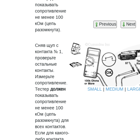
показывать
сопротивление
не менее 100
кОм (цепь
Previous
Next
разомкнута).
Сняв щуп с
контакта № 1,
проверьте
остальные
контакты.
Измерьте
сопротивление.
SMALL
|
MEDIUM
|
LARG
Тестер
должен
показывать
сопротивление
не менее 100
кОм (цепь
разомкнута) для
всех контактов.
Если для какого-
либо контакта