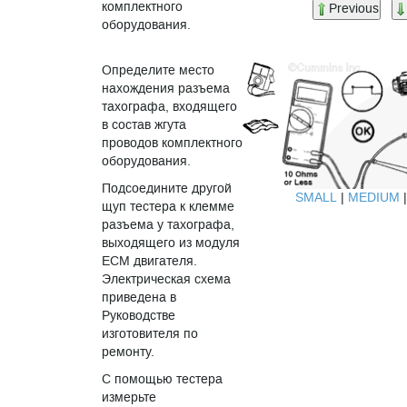
комплектного
Previous
оборудования.
Определите место
нахождения разъема
тахографа, входящего
в состав жгута
проводов комплектного
оборудования.
Подсоедините другой
SMALL
|
MEDIUM
щуп тестера к клемме
разъема у тахографа,
выходящего из модуля
ECM двигателя.
Электрическая схема
приведена в
Руководстве
изготовителя по
ремонту.
С помощью тестера
измерьте