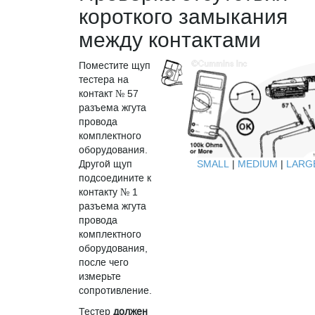
короткого замыкания
между контактами
Поместите щуп
тестера на
контакт № 57
разъема жгута
провода
комплектного
оборудования.
SMALL
|
MEDIUM
|
LARG
Другой щуп
подсоедините к
контакту № 1
разъема жгута
провода
комплектного
оборудования,
после чего
измерьте
сопротивление.
Тестер
должен