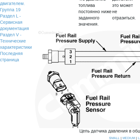
двигателем.
топлива
это может
Группа 19
постоянно ниже
не
Раздел L -
заданного
отразиться.
Сервисная
значения.
документация
Раздел V -
Технические
характеристики
Последняя
страница
Цепь датчика давления в об
SMALL
|
|
MEDIUM
L