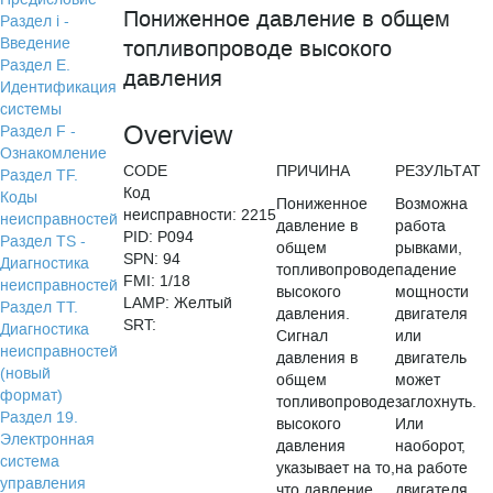
Пониженное давление в общем
Раздел i -
Введение
топливопроводе высокого
Раздел Е.
давления
Идентификация
системы
Overview
Раздел F -
Ознакомление
CODE
ПРИЧИНА
РЕЗУЛЬТАТ
Раздел TF.
Код
Коды
Пониженное
Возможна
неисправности: 2215
неисправностей
давление в
работа
PID: P094
Раздел TS -
общем
рывками,
SPN: 94
Диагностика
топливопроводе
падение
FMI: 1/18
неисправностей
высокого
мощности
LAMP: Желтый
Раздел TТ.
давления.
двигателя
SRT:
Диагностика
Сигнал
или
неисправностей
давления в
двигатель
(новый
общем
может
формат)
топливопроводе
заглохнуть.
Раздел 19.
высокого
Или
Электронная
давления
наоборот,
система
указывает на то,
на работе
управления
что давление
двигателя