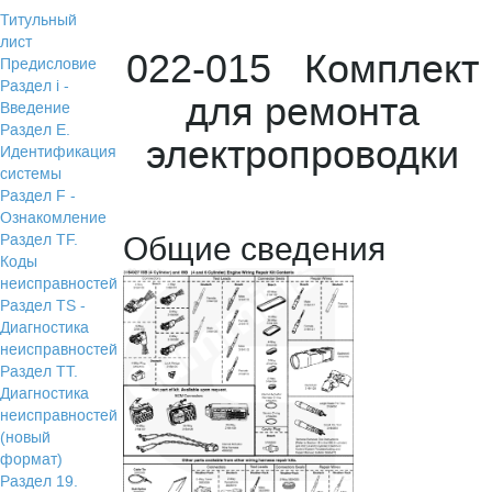
Титульный
лист
022-015 Комплект
Предисловие
Раздел i -
для ремонта
Введение
Раздел Е.
электропроводки
Идентификация
системы
Раздел F -
Ознакомление
Общие сведения
Раздел TF.
Коды
неисправностей
Раздел TS -
Диагностика
неисправностей
Раздел TТ.
Диагностика
неисправностей
(новый
формат)
Раздел 19.