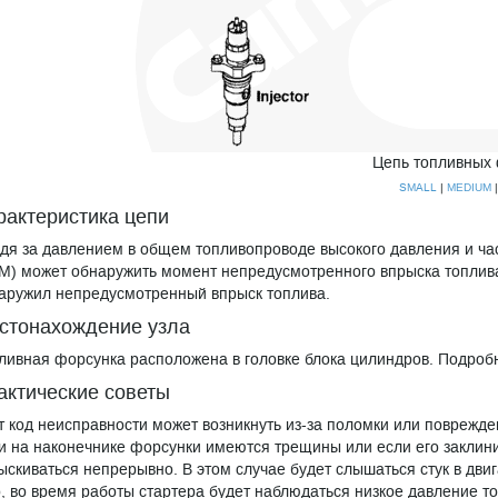
Цепь топливных
SMALL
|
MEDIUM
рактеристика цепи
дя за давлением в общем топливопроводе высокого давления и ча
M) может обнаружить момент непредусмотренного впрыска топлива
аружил непредусмотренный впрыск топлива.
стонахождение узла
ливная форсунка расположена в головке блока цилиндров. Подробн
актические советы
т код неисправности может возникнуть из-за поломки или поврежде
и на наконечнике форсунки имеются трещины или если его заклини
ыскиваться непрерывно. В этом случае будет слышаться стук в двиг
о, во время работы стартера будет наблюдаться низкое давление 