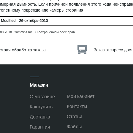
змерная дымность. Если причиной появления этого кода неисправн
тепенному повреждению камеры сгорания.
 Modified: 26-октябрь-2010
00-2010 Cummins Inc. С сохранением всех прав.
страя обработка заказа
Заказ экспресс дос
Магазин
Мой кабинет
О магазине
Контакты
Как купить
Статьи
Доставка
Файлы
Гарантия