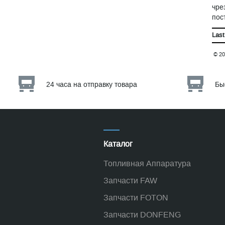
чре
пос
Last
© 20
24 часа на отправку товара
Бы
Каталог
Топливная Аппаратура
Запчасти FAW
Запчасти FOTON
Запчасти DONFENG