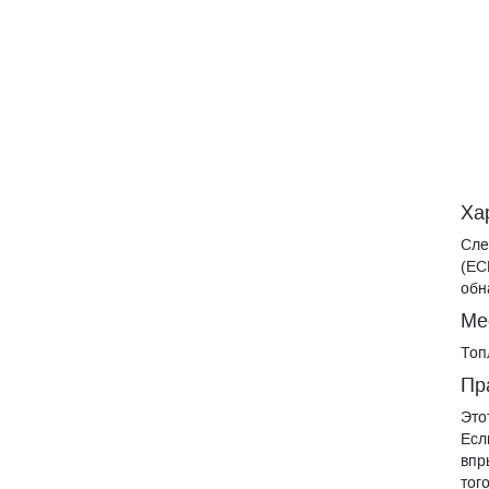
Ха
Сле
(EC
обн
Ме
Топ
Пр
Это
Есл
впр
тог