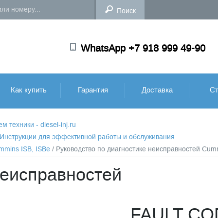
WhatsApp +7 918 999 49-90
Как купить
Гарантия
Доставка
Ст
техники - diesel-inj.ru
: Инструкции для эффективной работы и обслуживания
mmins ISB, ISBe
/ Руководство по диагностике неисправностей Cum
неисправностей
FAULT CO