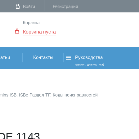
Войти
Регистрация
Корзина
Корзина пуста
атьи
Контакты
Руководства
(ремонт, диагностика)
mins ISB, ISBe Раздел TF. Коды неисправностей
DE 1143