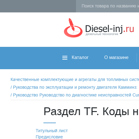
Каталог
О магазине
Качественные комплектующие и агрегаты для топливных систем 
/
Руководства по эксплуатации и ремонту двигателя Камминз
/
Руководство Руководство по диагностике неисправностей Cu
Раздел TF. Коды 
Титульный лист
Предисловие