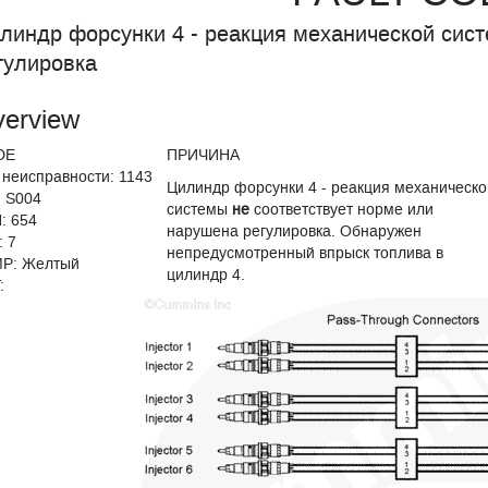
линдр форсунки 4 - реакция механической сист
гулировка
erview
DE
ПРИЧИНА
 неисправности: 1143
Цилиндр форсунки 4 - реакция механическо
: S004
системы
не
соответствует норме или
: 654
нарушена регулировка. Обнаружен
: 7
непредусмотренный впрыск топлива в
P: Желтый
цилиндр 4.
: