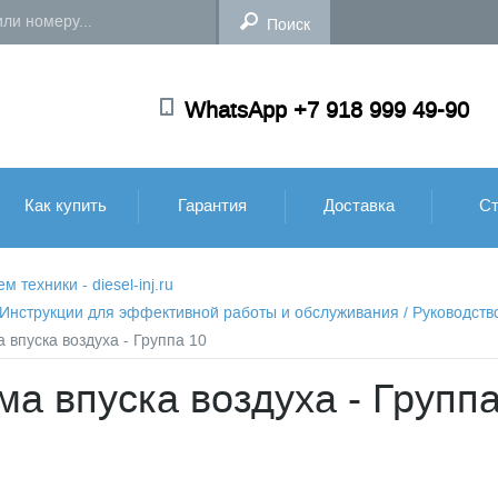
WhatsApp +7 918 999 49-90
Как купить
Гарантия
Доставка
Ст
техники - diesel-inj.ru
: Инструкции для эффективной работы и обслуживания
/
Руководств
 впуска воздуха - Группа 10
ма впуска воздуха - Группа