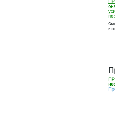
ПР
он
ус
пе
Осл
и с
П
ПР
не
Пр