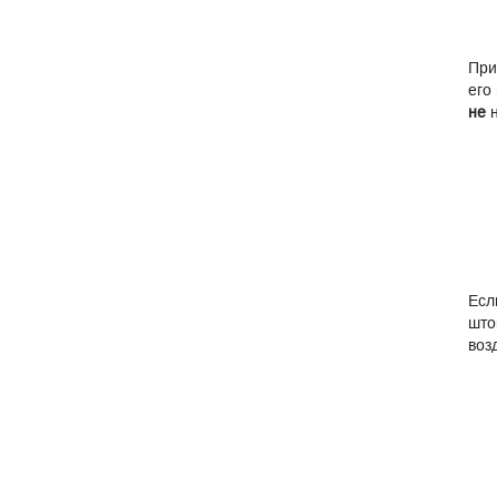
Пр
его
не
н
Есл
што
воз