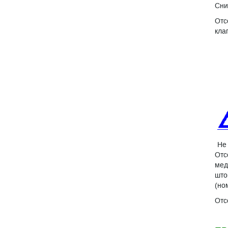
Сни
Отс
кла
Не
Отс
мед
што
(но
Отс