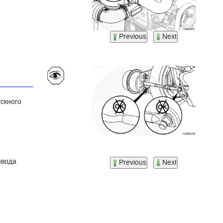
Previous
Next
скного
ивода
Previous
Next