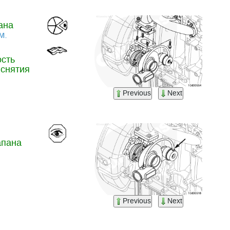
ана
м.
ость
 снятия
Previous
Next
апана
Previous
Next