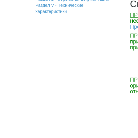
С
Раздел V - Технические
характеристики
ПР
не
Пр
ПР
пр
пр
ПР
ор
от