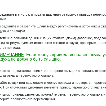
оедините магистраль подачи давления от корпуса привода перепус
пана.
соедините и закрепите шланг между регулируемым источником сжа
духа и приводом.
тепенно повышая до 186 кПа (27 фунт/кв. дюйм) давление, подава
вод от регулируемым источником сжатого воздуха, проверьте, пер
шток привода.
ИМЕЧАНИЕ
: Если корпус привода исправен, шума у
здуха не должно быть слышно.
и шток не двигается, снимите стопорное кольцо и отсоедините шток
фта рычага перепускного клапана.
айте воздух под давлением в корпус привода и проверьте, переме
к. При отсутствии движения замените привод перепускного клапана
и шток привода движется, покачайте рычаг перепускного клапана и
верьте плавность его перемещения.