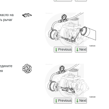
масло на
ть рычаг
Previous
Next
оедините
ия
Previous
Next