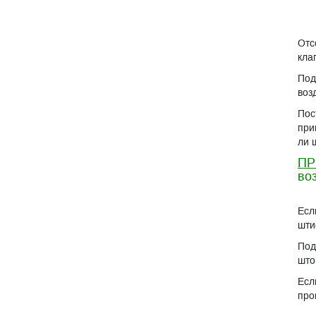
Отс
кла
Под
воз
Пос
при
ли 
ПР
во
Есл
шти
Под
што
Есл
про