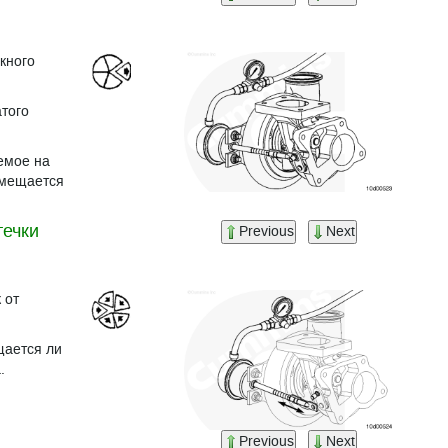
кного
того
емое на
емещается
течки
Previous
Next
 от
щается ли
.
Previous
Next