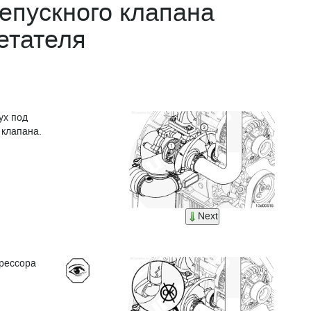
епускного клапана
етателя
ух под
 клапана.
Next
прессора