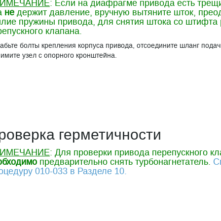
ИМЕЧАНИЕ
: Если на диафрагме привода есть трещ
а
не
держит давление, вручную вытяните шток, прео
илие пружины привода, для снятия штока со штифта
репускного клапана.
абьте болты крепления корпуса привода, отсоедините шланг подач
нимите узел с опорного кронштейна.
роверка герметичности
ИМЕЧАНИЕ
: Для проверки привода перепускного к
обходимо
предварительно снять турбонагнетатель.
С
оцедуру 010-033 в Разделе 10.