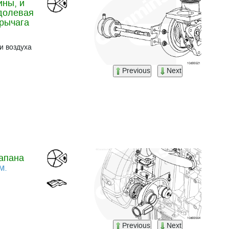
ины, и
долевая
 рычага
и воздуха
Previous
Next
лапана
м.
Previous
Next