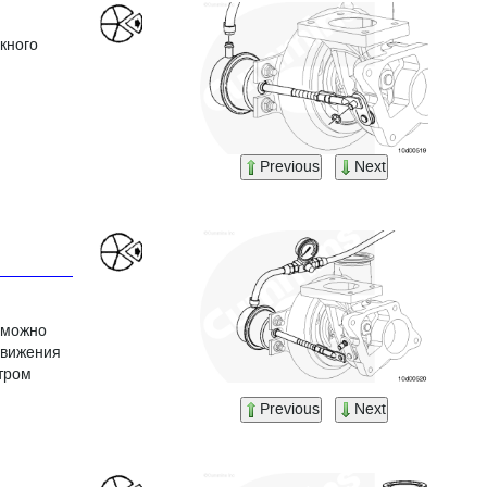
кного
Previous
Next
 можно
движения
тром
Previous
Next