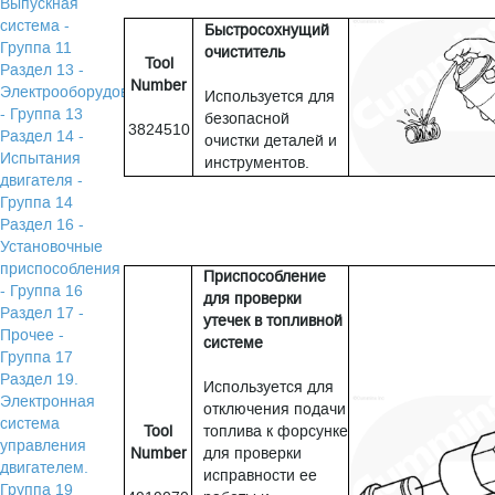
Выпускная
система -
Быстросохнущий
Группа 11
очиститель
Tool
Раздел 13 -
Number
Электрооборудование
Используется для
- Группа 13
безопасной
3824510
Раздел 14 -
очистки деталей и
Испытания
инструментов.
двигателя -
Группа 14
Раздел 16 -
Установочные
приспособления
Приспособление
- Группа 16
для проверки
Раздел 17 -
утечек в топливной
Прочее -
системе
Группа 17
Раздел 19.
Используется для
Электронная
отключения подачи
система
Tool
топлива к форсунке
управления
Number
для проверки
двигателем.
исправности ее
Группа 19