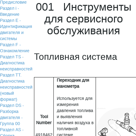
Предисловие
001 Инструменты
Раздел i -
Введение
для сервисного
Раздел Е -
Идентификация
обслуживания
двигателя и
системы
Раздел F -
Ознакомление
Топливная система
Раздел TS -
Диагностика
неисправностей
Раздел TТ.
Переходник для
Диагностика
манометра
неисправностей
(новый
Используется для
формат)
измерения
Раздел DS -
давления топлива
Разборка
Tool
и выявления
двигателя -
Number
наличия воздуха в
Группа 00
топливной
Раздел АS -
4918462
системе.
Сборка