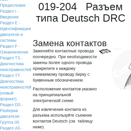
019-204 Разъем
Предисловие
Раздел i -
типа Deutsch DRC
Введение
Раздел Е -
Идентификация
двигателя и
системы
Замена контактов
Раздел F -
Заменяйте контактные провода
Ознакомление
поочередно. При необходимости
Раздел TS -
замены более одного провода
Диагностика
прикрепите к каждому
неисправностей
снимаемому проводу бирку с
Раздел TТ.
буквенным обозначением.
Диагностика
неисправностей
Расположение контактов указано
(новый
на принципиальной
формат)
электрической схеме.
Раздел DS -
Для извлечения контакта из
Разборка
разъема используйте съемник
двигателя -
контактов Deutsch (см. таблицу
Группа 00
ниже).
Раздел АS -