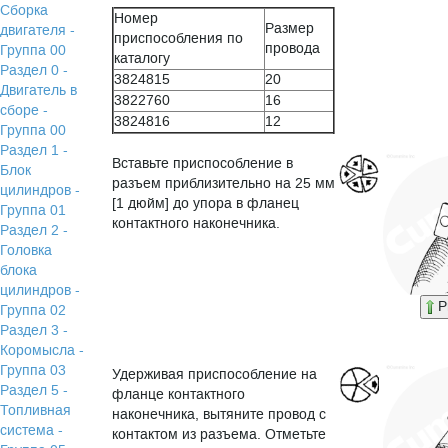
Сборка
Номер
Размер
двигателя -
приспособления по
провода
Группа 00
каталогу
Раздел 0 -
3824815
20
Двигатель в
3822760
16
сборе -
3824816
12
Группа 00
Раздел 1 -
Вставьте приспособление в
Блок
разъем приблизительно на 25 мм
цилиндров -
[1 дюйм] до упора в фланец
Группа 01
контактного наконечника.
Раздел 2 -
Головка
блока
цилиндров -
P
Группа 02
Раздел 3 -
Коромысла -
Группа 03
Удерживая приспособление на
Раздел 5 -
фланце контактного
Топливная
наконечника, вытяните провод с
система -
контактом из разъема. Отметьте