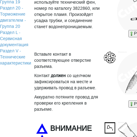
Группа 19
используйте технический фен,
Раздел 20 -
номер по каталогу 3822860, или
Торможение
открытое пламя. Произойдет
двигателем -
усадка трубки, и соединение
Группа 20
станет водонепроницаемым.
Раздел L -
P
Сервисная
документация
Раздел V -
Вставьте контакт в
Технические
соответствующее отверстие
характеристики
разъема.
Контакт
должен
со щелчком
зафиксироваться на месте и
удерживать провод в разъеме.
Аккуратно потяните провод для
проверки его крепления в
P
разъеме.
ВНИМАНИЕ