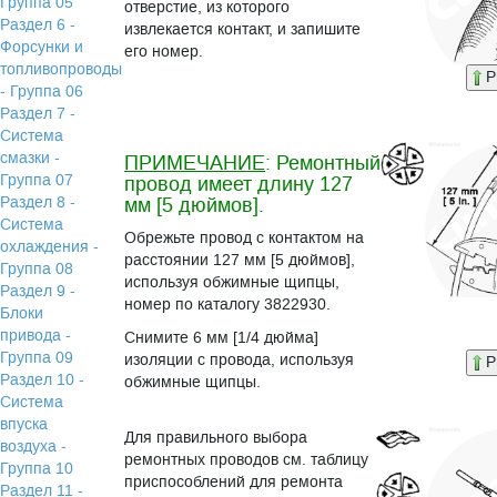
Группа 05
отверстие, из которого
Раздел 6 -
извлекается контакт, и запишите
Форсунки и
его номер.
топливопроводы
P
- Группа 06
Раздел 7 -
Система
смазки -
ПРИМЕЧАНИЕ
: Ремонтный
Группа 07
провод имеет длину 127
Раздел 8 -
мм [5 дюймов].
Система
Обрежьте провод с контактом на
охлаждения -
расстоянии 127 мм [5 дюймов],
Группа 08
используя обжимные щипцы,
Раздел 9 -
номер по каталогу 3822930.
Блоки
привода -
Снимите 6 мм [1/4 дюйма]
Группа 09
изоляции с провода, используя
P
Раздел 10 -
обжимные щипцы.
Система
впуска
Для правильного выбора
воздуха -
ремонтных проводов см. таблицу
Группа 10
приспособлений для ремонта
Раздел 11 -