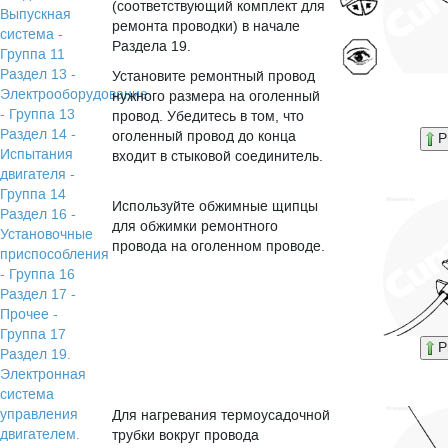
(соответствующий комплект для
Выпускная
ремонта проводки) в начале
система -
Раздела 19.
Группа 11
Раздел 13 -
Установите ремонтный провод
Электрооборудование
нужного размера на оголенный
- Группа 13
провод. Убедитесь в том, что
Раздел 14 -
оголенный провод до конца
P
Испытания
входит в стыковой соединитель.
двигателя -
Группа 14
Используйте обжимные щипцы
Раздел 16 -
для обжимки ремонтного
Установочные
провода на оголенном проводе.
приспособления
- Группа 16
Раздел 17 -
Прочее -
Группа 17
P
Раздел 19.
Электронная
система
управления
Для нагревания термоусадочной
двигателем.
трубки вокруг провода