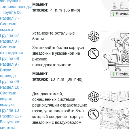
Форсунки и
Момент
топливопроводы
затяжки:
4 n.m [35 in-lb]
- Группа 06
Previo
Раздел 7 -
Система
смазки -
Установите остальные
Группа 07
болты.
Раздел 8 -
Система
Затягивайте болты корпуса
охлаждения -
звездочки в указанной на
Группа 08
рисунке
Раздел 9 -
последовательности.
Блоки
Момент
Previo
привода -
затяжки:
10 n.m [89 in-lb]
Группа 09
Раздел 10 -
Система
Для двигателей,
впуска
оснащенных системой
воздуха -
рециркуляции отработавших
Группа 10
газов, устанавливайте болт,
Раздел 11 -
который соединяет корпус
Выпускная
звездочки с воздуховодом.
система -