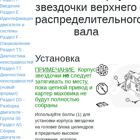
звездочки верхнего
Введение
Раздел Е -
распределительног
Идентификация
двигателя и
вала
системы
Раздел F -
Ознакомление
Раздел TS -
Установка
Диагностика
неисправностей
Раздел TТ.
ПРИМЕЧАНИЕ
: Корпус
Диагностика
звездочки
не
следует
затягивать по месту,
неисправностей
пока цепной привод и
(новый
картер маховика не
формат)
будут полностью
Раздел DS -
собраны.
Разборка
двигателя -
Используйте болты (1) для
Группа 00
установки корпуса звездочки
Раздел АS -
на головке блока цилиндров
Сборка
в предельно высокое
двигателя -
положение, которое