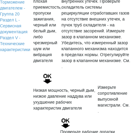
плохая
внутренних утечек. Проверьте
Торможение
приемистость,
охладитель системы
двигателем -
пропуски
рециркуляции отработавших газов
Группа 20
зажигания,
на отсутствие внешних утечек, а
Раздел L -
черный или
пучок труб охладителя - на
Сервисная
белый дым,
отсутствие засорений. Измерьте
документация
либо
зазор в клапанном механизме.
Раздел V -
чрезмерный
Убедитесь, что измеренный зазор
Технические
шум или
клапанного механизма находится
характеристики
вибрация
в пределах нормы. Отрегулируйте
двигателя
зазор в клапанном механизме. См.
.
Измерьте
Низкая мощность, черный дым,
сопротивление
низкое давление наддува или
выпускной
ухудшение рабочих
магистрали. См.
характеристик двигателя
.
Проверьте рабочие лопатки