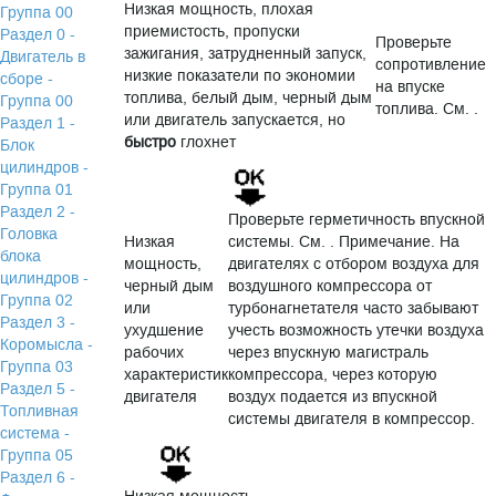
Низкая мощность, плохая
Группа 00
приемистость, пропуски
Раздел 0 -
Проверьте
зажигания, затрудненный запуск,
Двигатель в
сопротивление
низкие показатели по экономии
сборе -
на впуске
топлива, белый дым, черный дым
Группа 00
топлива. См. .
или двигатель запускается, но
Раздел 1 -
быстро
глохнет
Блок
цилиндров -
Группа 01
Раздел 2 -
Проверьте герметичность впускной
Головка
Низкая
системы. См. . Примечание. На
блока
мощность,
двигателях с отбором воздуха для
цилиндров -
черный дым
воздушного компрессора от
Группа 02
или
турбонагнетателя часто забывают
Раздел 3 -
ухудшение
учесть возможность утечки воздуха
Коромысла -
рабочих
через впускную магистраль
Группа 03
характеристик
компрессора, через которую
Раздел 5 -
двигателя
воздух подается из впускной
Топливная
системы двигателя в компрессор.
система -
Группа 05
Раздел 6 -