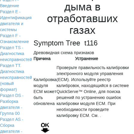
дыма в
Введение
Раздел Е -
отработавших
Идентификация
двигателя и
газах
системы
Раздел F -
Symptom Tree t116
Ознакомление
Раздел TS -
Древовидная схема признаков
Диагностика
Причина
Устранение
неисправностей
Раздел TТ.
Проверьте правильность калибровки
Диагностика
электронного модуля управления
неисправностей
Калибровка
(ECM). Используйте реестр
(новый
модуля
калибровок, находящийся в системе
формат)
ECM может
QuickServe™ Online, для поиска
Раздел DS -
быть
решений по устранению ошибок
Разборка
обновлена
калибровки модуля ECM. При
двигателя -
необходимости проведите
Группа 00
калибровку ECM. См. .
Раздел АS -
Сборка
двигателя -