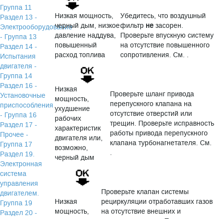
Группа 11
Низкая мощность,
Убедитесь, что воздушный
Раздел 13 -
черный дым, низкое
фильтр
не
засорен.
Электрооборудование
давление наддува,
Проверьте впускную систему
- Группа 13
повышенный
на отсутствие повышенного
Раздел 14 -
расход топлива
сопротивления. См. .
Испытания
двигателя -
Группа 14
Раздел 16 -
Низкая
Проверьте шланг привода
Установочные
мощность,
перепускного клапана на
приспособления
ухудшение
отсутствие отверстий или
- Группа 16
рабочих
трещин. Проверьте исправность
Раздел 17 -
характеристик
работы привода перепускного
Прочее -
двигателя или,
клапана турбонагнетателя. См.
Группа 17
возможно,
.
Раздел 19.
черный дым
Электронная
система
управления
Проверьте клапан системы
двигателем.
Низкая
рециркуляции отработавших газов
Группа 19
мощность,
на отсутствие внешних и
Раздел 20 -