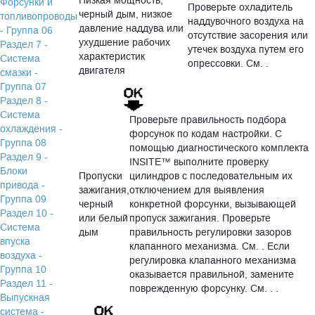
Низкая мощность,
Форсунки и
Проверьте охладитель
черный дым, низкое
топливопроводы
наддувочного воздуха на
давление наддува или
- Группа 06
отсутствие засорения или
ухудшение рабочих
Раздел 7 -
утечек воздуха путем его
характеристик
Система
опрессовки. См. .
двигателя
смазки -
Группа 07
Раздел 8 -
Система
Проверьте правильность подбора
охлаждения -
форсунок по кодам настройки. С
Группа 08
помощью диагностического комплекта
Раздел 9 -
INSITE™ выполните проверку
Блоки
Пропуски
цилиндров с последовательным их
привода -
зажигания,
отключением для выявления
Группа 09
черный
конкретной форсунки, вызывающей
Раздел 10 -
или белый
пропуск зажигания. Проверьте
Система
дым
правильность регулировки зазоров
впуска
клапанного механизма. См. . Если
воздуха -
регулировка клапанного механизма
Группа 10
оказывается правильной, замените
Раздел 11 -
поврежденную форсунку. См. . .
Выпускная
система -