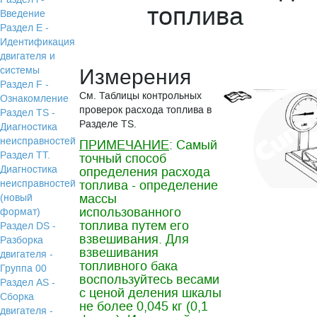
топлива
Введение
Раздел Е -
Идентификация
двигателя и
системы
Измерения
Раздел F -
См. Таблицы контрольных
Ознакомление
проверок расхода топлива в
Раздел TS -
Разделе TS.
Диагностика
неисправностей
ПРИМЕЧАНИЕ
: Самый
Раздел TТ.
точный способ
Диагностика
определения расхода
неисправностей
топлива - определение
массы
(новый
использованного
формат)
топлива путем его
Раздел DS -
взвешивания. Для
Разборка
взвешивания
двигателя -
топливного бака
Группа 00
воспользуйтесь весами
Раздел АS -
с ценой деления шкалы
Сборка
не более 0,045 кг (0,1
двигателя -