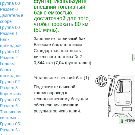
фунта). Используйте
Группа 00
внешний топливный
Раздел 0 -
бак с емкостью,
Двигатель в
достаточной для того,
сборе -
чтобы проехать 80 км
Группа 00
(50 миль).
Раздел 1 -
Заполните топливный бак.
Блок
Взвесьте бак с топливом.
цилиндров -
Стандартная плотность
Группа 01
дизельного топлива № 2 -
Раздел 2 -
0,844 кг/л (7,04 фунт/галлон).
Головка
блока
цилиндров -
Установите внешний бак (1).
Группа 02
Подключите сливной
Раздел 3 -
топливопровод к
Коромысла -
технологическому баку для
Группа 03
обеспечения
точности
Раздел 5 -
результатов испытаний.
Топливная
система -
Previ
Группа 05
Раздел 6 -