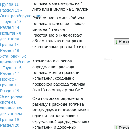
топлива в километрах на 1
Группа 11
литр или в милях на 1 галлон.
Раздел 13 -
Электрооборудование
Расстояние в милях/объем
- Группа 13
топлива в галлонах = число
Раздел 14 -
миль на 1 галлон
Испытания
Расстояние в километрах/
двигателя -
объем топлива в литрах =
Previ
Группа 14
число километров на 1 литр
Раздел 16 -
Установочные
Кроме этого способа
приспособления
определения расхода
- Группа 16
топлива можно провести
Раздел 17 -
испытания, сходные с
Прочее -
проверкой расхода топлива
Группа 17
(тип II) по стандартам SAE.
Раздел 19.
Электронная
Они помогают определить
система
разницу в расходе топлива
управления
между двумя автомобилями в
двигателем.
одних и тех же условиях
Группа 19
окружающей среды, условиях
Раздел 20 -
испытаний и дорожных
Previ