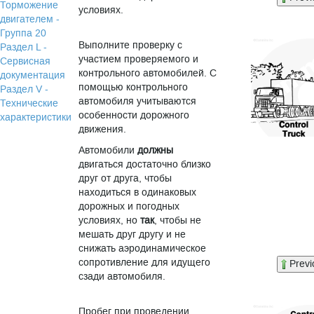
Торможение
условиях.
двигателем -
Группа 20
Выполните проверку с
Раздел L -
участием проверяемого и
Сервисная
контрольного автомобилей. С
документация
помощью контрольного
Раздел V -
автомобиля учитываются
Технические
особенности дорожного
характеристики
движения.
Автомобили
должны
двигаться достаточно близко
друг от друга, чтобы
находиться в одинаковых
дорожных и погодных
условиях, но
так
, чтобы не
мешать друг другу и не
снижать аэродинамическое
сопротивление для идущего
Previ
сзади автомобиля.
Пробег при проведении