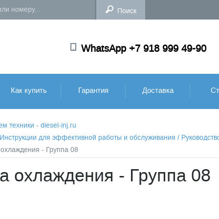
WhatsApp +7 918 999 49-90
Как купить
Гарантия
Доставка
Ст
техники - diesel-inj.ru
: Инструкции для эффективной работы и обслуживания
/
Руководств
 охлаждения - Группа 08
а охлаждения - Группа 08