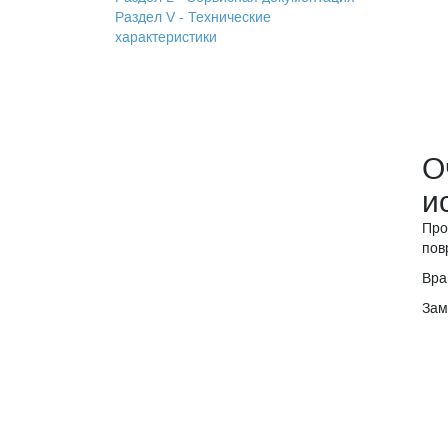
Раздел V - Технические
характеристики
О
и
Про
пов
Вра
Зам