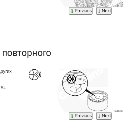
Previous
Next
 повторного
других
та.
Previous
Next