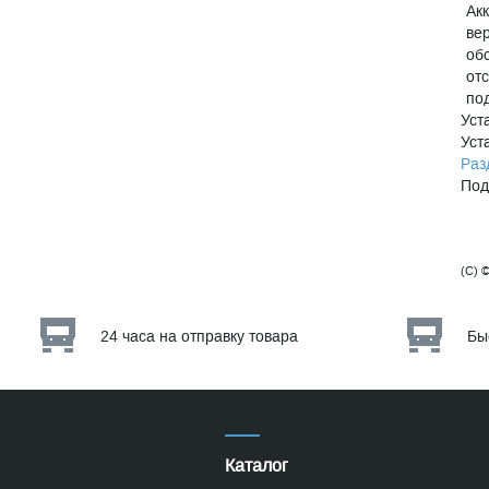
Ак
ве
об
от
по
Уст
Уст
Раз
Под
(C) 
24 часа на отправку товара
Бы
Каталог