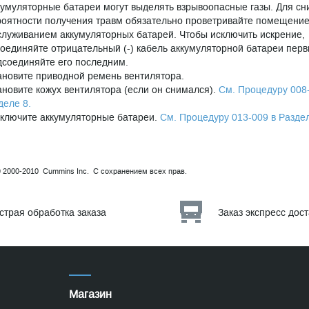
кумуляторные батареи могут выделять взрывоопасные газы. Для с
роятности получения травм обязательно проветривайте помещени
служиванием аккумуляторных батарей. Чтобы исключить искрение,
соединяйте отрицательный (-) кабель аккумуляторной батареи перв
дсоединяйте его последним.
ановите приводной ремень вентилятора.
ановите кожух вентилятора (если он снимался).
См. Процедуру 008
деле 8.
ключите аккумуляторные батареи.
См. Процедуру 013-009 в Раздел
© 2000-2010 Cummins Inc. С сохранением всех прав.
страя обработка заказа
Заказ экспресс дос
Магазин