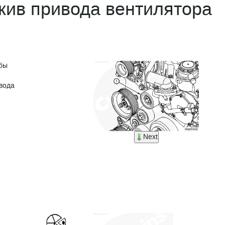
ив привода вентилятора
обы
ивода
Next