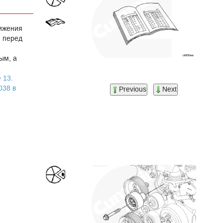
нижения
е перед
ым, а
 13.
038 в
Previous
Next