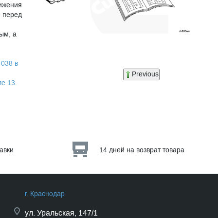
нижения
е перед
ым, а
-038 в
Previous
е 13.
тавки
14 дней на возврат товара
г. Краснодар
ул.
Уральская, 147/1