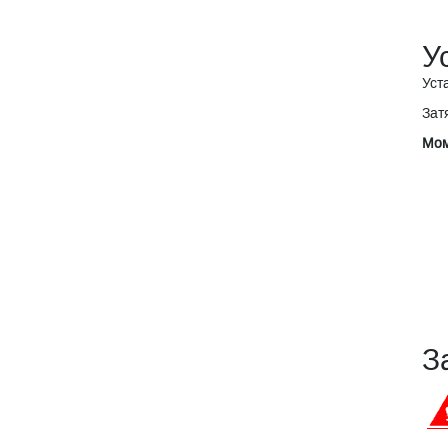
У
Уст
Зат
Мом
З