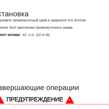
становка
ановите промежуточный шкив и закрепите его болтом.
яните болт крепления промежуточного шкива.
ент затяжки:
43 n.m [32 in-lb]
авершающие операции
ПРЕДУПРЕЖДЕНИЕ