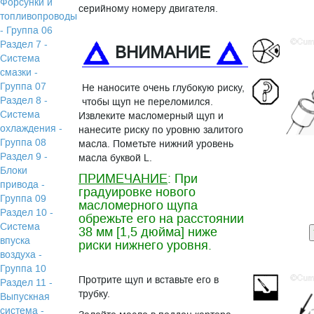
Форсунки и
серийному номеру двигателя.
топливопроводы
- Группа 06
Раздел 7 -
ВНИМАНИЕ
Система
смазки -
Группа 07
Не наносите очень глубокую риску,
Раздел 8 -
чтобы щуп не переломился.
Система
Извлеките масломерный щуп и
охлаждения -
нанесите риску по уровню залитого
Группа 08
масла. Пометьте нижний уровень
Раздел 9 -
масла буквой L.
Блоки
ПРИМЕЧАНИЕ
: При
привода -
градуировке нового
Группа 09
масломерного щупа
Раздел 10 -
обрежьте его на расстоянии
Система
38 мм [1,5 дюйма] ниже
впуска
риски нижнего уровня.
воздуха -
Группа 10
Протрите щуп и вставьте его в
Раздел 11 -
трубку.
Выпускная
система -