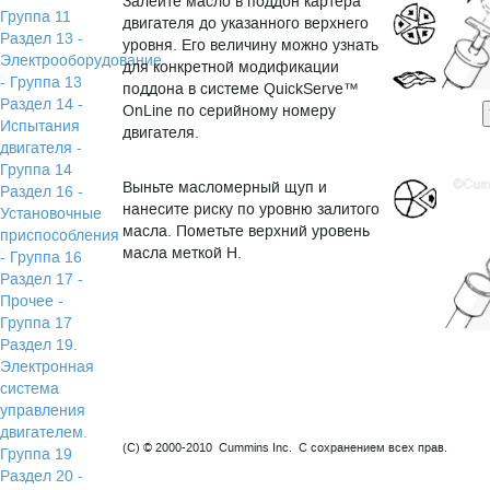
Залейте масло в поддон картера
Группа 11
двигателя до указанного верхнего
Раздел 13 -
уровня. Его величину можно узнать
Электрооборудование
для конкретной модификации
- Группа 13
поддона в системе QuickServe™
Раздел 14 -
OnLine по серийному номеру
Испытания
двигателя.
двигателя -
Группа 14
Выньте масломерный щуп и
Раздел 16 -
нанесите риску по уровню залитого
Установочные
масла. Пометьте верхний уровень
приспособления
масла меткой H.
- Группа 16
Раздел 17 -
Прочее -
Группа 17
Раздел 19.
Электронная
система
управления
двигателем.
(C) © 2000-2010 Cummins Inc. С сохранением всех прав.
Группа 19
Раздел 20 -