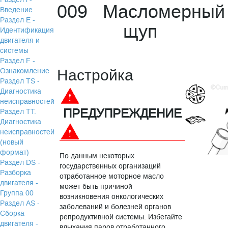
009 Масломерный
Введение
Раздел Е -
щуп
Идентификация
двигателя и
системы
Раздел F -
Настройка
Ознакомление
Раздел TS -
Диагностика
неисправностей
ПРЕДУПРЕЖДЕНИЕ
Раздел TТ.
Диагностика
неисправностей
(новый
формат)
По данным некоторых
Раздел DS -
государственных организаций
Разборка
отработанное моторное масло
двигателя -
может быть причиной
Группа 00
возникновения онкологических
Раздел АS -
заболеваний и болезней органов
Сборка
репродуктивной системы. Избегайте
двигателя -
вдыхания паров отработанного