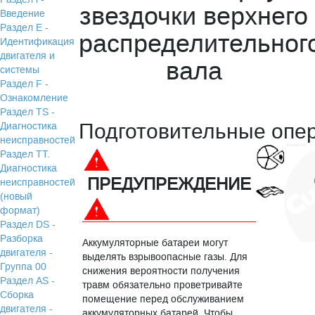
звездочки верхнего
Введение
Раздел Е -
распределительног
Идентификация
двигателя и
вала
системы
Раздел F -
Ознакомление
Раздел TS -
Подготовительные опе
Диагностика
неисправностей
Раздел TТ.
Диагностика
ПРЕДУПРЕЖДЕНИЕ
неисправностей
(новый
формат)
Раздел DS -
Разборка
Аккумуляторные батареи могут
двигателя -
выделять взрывоопасные газы. Для
Группа 00
снижения вероятности получения
Раздел АS -
травм обязательно проветривайте
Сборка
помещение перед обслуживанием
двигателя -
аккумуляторных батарей. Чтобы