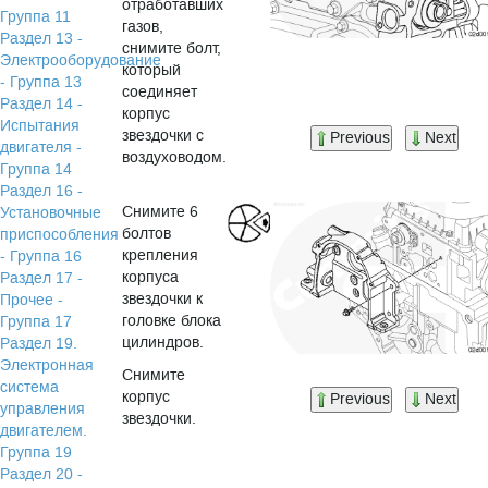
отработавших
Группа 11
газов,
Раздел 13 -
снимите болт,
Электрооборудование
который
- Группа 13
соединяет
Раздел 14 -
корпус
Испытания
звездочки с
Previous
Next
двигателя -
воздуховодом.
Группа 14
Раздел 16 -
Снимите 6
Установочные
болтов
приспособления
крепления
- Группа 16
корпуса
Раздел 17 -
звездочки к
Прочее -
головке блока
Группа 17
цилиндров.
Раздел 19.
Электронная
Снимите
система
корпус
Previous
Next
управления
звездочки.
двигателем.
Группа 19
Раздел 20 -