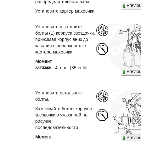
распределительного вала.
Previo
Установите картер маховика.
Установите и затяните
болты (1) корпуса звездочки,
прижимая корпус вниз до
касания с поверхностью
картера маховика.
Момент
затяжки:
4 n.m [35 in-lb]
Previo
Установите остальные
болты.
Затягивайте болты корпуса
звездочки в указанной на
рисунке
последовательности.
Момент
Previo