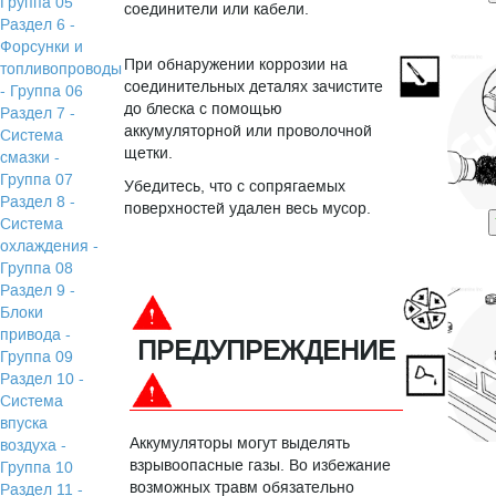
Группа 05
соединители или кабели.
Раздел 6 -
Форсунки и
При обнаружении коррозии на
топливопроводы
соединительных деталях зачистите
- Группа 06
до блеска с помощью
Раздел 7 -
аккумуляторной или проволочной
Система
щетки.
смазки -
Группа 07
Убедитесь, что с сопрягаемых
Раздел 8 -
поверхностей удален весь мусор.
Система
охлаждения -
Группа 08
Раздел 9 -
Блоки
привода -
ПРЕДУПРЕЖДЕНИЕ
Группа 09
Раздел 10 -
Система
впуска
Аккумуляторы могут выделять
воздуха -
взрывоопасные газы. Во избежание
Группа 10
возможных травм обязательно
Раздел 11 -