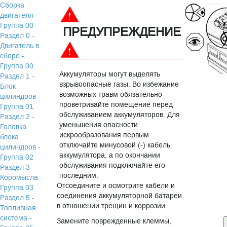
Сборка
двигателя -
Группа 00
ПРЕДУПРЕЖДЕНИЕ
Раздел 0 -
Двигатель в
сборе -
Группа 00
Аккумуляторы могут выделять
Раздел 1 -
взрывоопасные газы. Во избежание
Блок
возможных травм обязательно
цилиндров -
проветривайте помещение перед
Группа 01
обслуживанием аккумуляторов. Для
Раздел 2 -
уменьшения опасности
Головка
искрообразования первым
блока
отключайте минусовой (-) кабель
цилиндров -
аккумулятора, а по окончании
Группа 02
обслуживания подключайте его
Раздел 3 -
последним.
Коромысла -
Отсоедините и осмотрите кабели и
Группа 03
соединения аккумуляторной батареи
Раздел 5 -
в отношении трещин и коррозии.
Топливная
система -
Замените поврежденные клеммы,