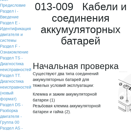
013-009 Кабели и
Предисловие
Раздел i -
соединения
Введение
Раздел Е -
аккумуляторных
Идентификация
двигателя и
батарей
системы
Раздел F -
Ознакомление
Раздел TS -
Начальная проверка
Диагностика
неисправностей
Существуют два типа соединений
Раздел TТ.
аккумуляторных батарей для
Диагностика
тяжелых условий эксплуатации:
неисправностей
(новый
Клемма и зажим аккумуляторной
формат)
батареи (1)
Раздел DS -
Резьбовая клемма аккумуляторной
Разборка
батареи и гайка (2).
двигателя -
Группа 00
Раздел АS -