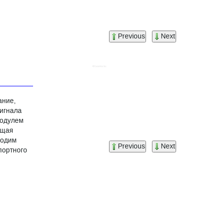
Previous
Next
ание,
сигнала
модулем
ющая
ходим
Previous
Next
портного