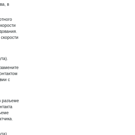
ва, в
ртного
скорости
дования.
 скорости
та).
 замените
контактом
вии с
 в разъеме
нтакта
зъеме
атчика.
та).