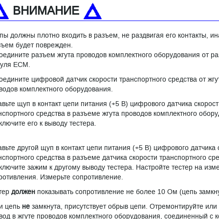
ВНИМАНИЕ
пы должны плотно входить в разъем, не раздвигая его контакты, ин
зъем будет поврежден.
оедините разъем жгута проводов комплектного оборудования от р
уля ЕСМ.
оедините цифровой датчик скорости транспортного средства от жгу
водов комплектного оборудования.
авьте щуп в контакт цепи питания (+5 В) цифрового датчика скорост
нспортного средства в разъеме жгута проводов комплектного обор
ключите его к выводу тестера.
авьте другой щуп в контакт цепи питания (+5 В) цифрового датчика 
нспортного средства в разъеме датчика скорости транспортного сре
ключите зажим к другому выводу тестера. Настройте тестер на изм
ротивления. Измерьте сопротивление.
тер
должен
показывать сопротивление не более 10 Ом (цепь замкну
и цепь
не
замкнута, присутствует обрыв цепи. Отремонтируйте или
вод в жгуте проводов комплектного оборудования, соединенный с 