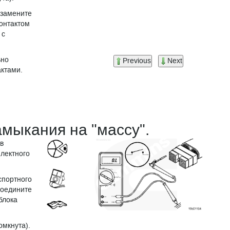
 замените
контактом
 с
ьно
Previous
Next
актами.
амыкания на "массу".
в
лектного
спортного
соедините
блока
омкнута).