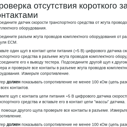
роверка отсутствия короткого 
онтактами
оедините датчик скорости транспортного средства от жгута проводо
плектного оборудования.
оедините разъем жгута проводов комплектного оборудования от р
уля ЕСМ.
авьте один щуп в контакт цепи питания (+5 В) цифрового датчика с
нспортного средства в разъеме жгута проводов комплектного обор
соедините его к выводу тестера. Подсоедините другой щуп к друго
тера и проверьте все контакты в разъеме жгута проводов комплектн
рудования. Измерьте сопротивление.
тер
должен
показывать сопротивление не менее 100 кОм (цепь раз
 всех контактов.
мите щуп с контакта цепи питания +5 В цифрового датчика скорост
нспортного средства и вставьте его в контакт цепи "массы" датчика.
 помощи другого щупа проверьте все контакты в разъеме. Измерьт
ротивление.
тер
должен
показывать сопротивление не менее 100 кОм (цепь раз