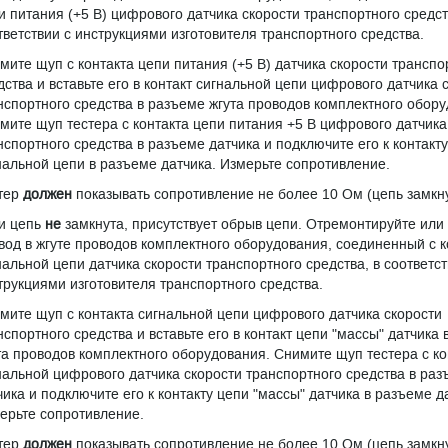
и питания (+5 В) цифрового датчика скорости транспортного средст
тветствии с инструкциями изготовителя транспортного средства.
мите щуп с контакта цепи питания (+5 В) датчика скорости транспо
дства и вставьте его в контакт сигнальной цепи цифрового датчика 
нспортного средства в разъеме жгута проводов комплектного обору
мите щуп тестера с контакта цепи питания +5 В цифрового датчика
нспортного средства в разъеме датчика и подключите его к контакту
нальной цепи в разъеме датчика. Измерьте сопротивление.
тер
должен
показывать сопротивление не более 10 Ом (цепь замкну
и цепь
не
замкнута, присутствует обрыв цепи. Отремонтируйте или
вод в жгуте проводов комплектного оборудования, соединенный с 
нальной цепи датчика скорости транспортного средства, в соответст
трукциями изготовителя транспортного средства.
мите щуп с контакта сигнальной цепи цифрового датчика скорости
нспортного средства и вставьте его в контакт цепи "массы" датчика
та проводов комплектного оборудования. Снимите щуп тестера с ко
нальной цифрового датчика скорости транспортного средства в ра
чика и подключите его к контакту цепи "массы" датчика в разъеме д
ерьте сопротивление.
тер
должен
показывать сопротивление не более 10 Ом (цепь замкну