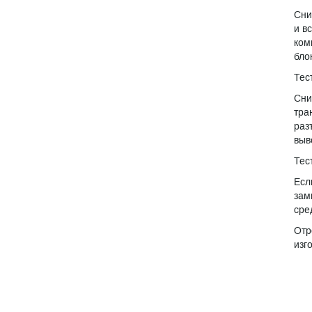
Сни
и в
ком
бло
Тес
Сни
тра
раз
выв
Тес
Есл
зам
сре
Отр
изг