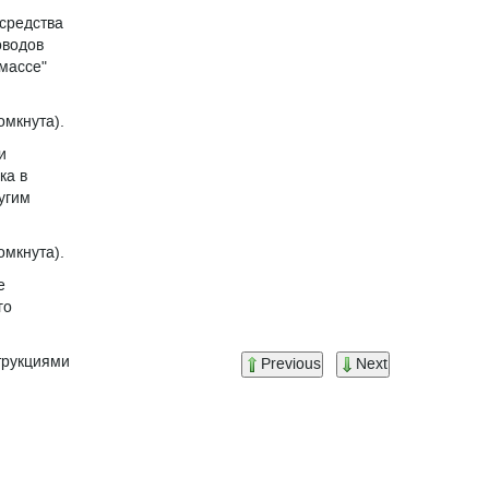
 средства
оводов
массе"
омкнута).
и
ка в
угим
омкнута).
е
го
трукциями
Previous
Next