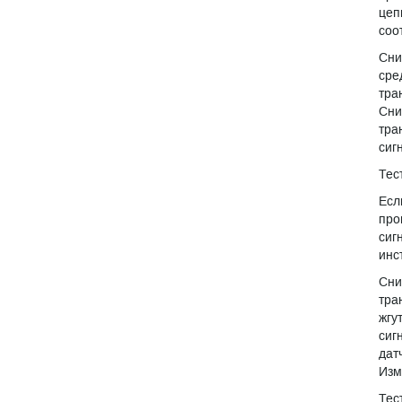
цеп
соо
Сни
сре
тра
Сни
тра
сиг
Тес
Есл
про
сиг
инс
Сни
тра
жгу
сиг
дат
Изм
Тес