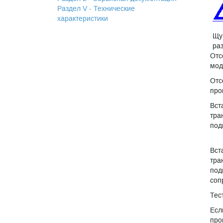
Раздел V - Технические
характеристики
Щу
ра
Отс
мод
Отс
про
Вст
тра
под
Вст
тра
под
соп
Тес
Есл
про