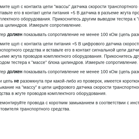
мите щуп с контакта цепи "массы" датчика скорости транспортного
ставьте его в контакт цепи питания +5 В датчика в разъеме жгута пр
плектного оборудования. Прикоснитесь другим выводом тестера к "
ка цилиндров. Измерьте сопротивление.
тер
должен
показывать сопротивление не менее 100 кОм (цепь раз
мите щуп с контакта цепи питания +5 В цифрового датчика скорост
нспортного средства и вставьте его в контакт сигнальной цепи датчи
ъеме жгута проводов комплектного оборудования. Прикоснитесь др
одом тестера к "массе" блока цилиндров. Измерьте сопротивление.
тер
должен
показывать сопротивление не менее 100 кОм (цепь раз
и цепь
не
разомкнута при какой-либо из проверок, имеется коротко
ыкание на "массу" в цепи цифрового датчика скорости транспортно
дства в жгуте проводов комплектного оборудования.
емонтируйте провода с коротким замыканием в соответствии с инс
отовителя транспортного средства.