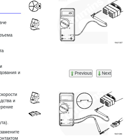
аче
азъема
та
и
удования и
Previous
Next
скорости
дства и
ерение
та).
 замените
контактом