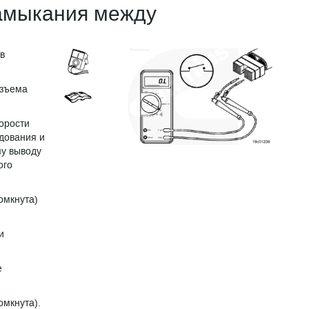
замыкания между
в
азъема
корости
удования и
му выводу
ого
омкнута)
и
е
омкнута).