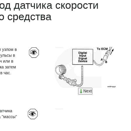
д датчика скорости
о средства
 узлом в
ульсы в
ч или в
ка затем
в час.
Next
атчика
а "массы"