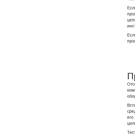
Есл
про
цеп
инс
Есл
про
П
Отс
ком
обо
Вст
сре
его
цил
Тес