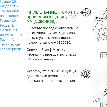
Группа 19
Раздел 20 -
Торможение
ПРИМЕЧАНИЕ
: Ремонтный
двигателем -
провод имеет длину 127
Группа 20
мм [5 дюймов].
Раздел L -
Обрежьте провод с контактом на
Сервисная
расстоянии 127 мм [5 дюймов],
документация
используя обжимные щипцы,
Раздел V -
номер по каталогу 3822930.
Технические
характеристики
Снимите 6 мм [1/4 дюйма]
изоляции с провода, используя
P
обжимные щипцы.
Используйте обжимные щипцы
для обжимки ремонтного
провода на оголенном проводе.
P