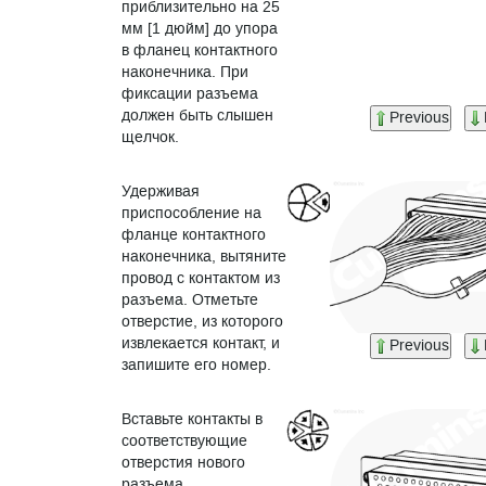
приблизительно на 25
мм [1 дюйм] до упора
в фланец контактного
наконечника. При
фиксации разъема
должен быть слышен
Previous
щелчок.
Удерживая
приспособление на
фланце контактного
наконечника, вытяните
провод с контактом из
разъема. Отметьте
отверстие, из которого
извлекается контакт, и
Previous
запишите его номер.
Вставьте контакты в
соответствующие
отверстия нового
разъема.