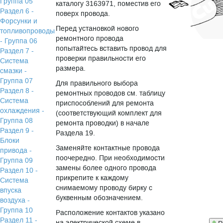
Группа 05
каталогу 3163971, поместив его
Раздел 6 -
поверх провода.
Форсунки и
Перед установкой нового
топливопроводы
ремонтного провода
- Группа 06
попытайтесь вставить провод для
Раздел 7 -
проверки правильности его
Система
размера.
смазки -
Группа 07
Для правильного выбора
Раздел 8 -
ремонтных проводов см. таблицу
Система
приспособлений для ремонта
охлаждения -
(соответствующий комплект для
Группа 08
ремонта проводки) в начале
Раздел 9 -
Раздела 19.
Блоки
Заменяйте контактные провода
привода -
поочередно. При необходимости
Группа 09
замены более одного провода
Раздел 10 -
прикрепите к каждому
Система
снимаемому проводу бирку с
впуска
буквенным обозначением.
воздуха -
Группа 10
Расположение контактов указано
Раздел 11 -
на электрической схеме в