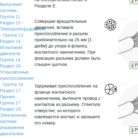
P
Выпускная
Разделе E.
система -
Группа 11
Совершая вращательные
Раздел 13 -
движения, вставьте
Электрооборудование
приспособление в разъем
- Группа 13
приблизительно на 25 мм [1
Раздел 14 -
дюйм] до упора в фланец
Испытания
контактного наконечника. При
двигателя -
фиксации разъема должен быть
Группа 14
слышен щелчок.
P
Раздел 16 -
Установочные
приспособления
- Группа 16
Удерживая приспособление на
Раздел 17 -
фланце контактного
Прочее -
наконечника, вытяните провод с
Группа 17
контактом из разъема. Отметьте
Раздел 19.
отверстие, из которого
Электронная
извлекается контакт, и запишите
система
его номер.
управления
P
двигателем.