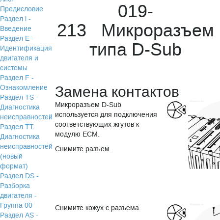
019-
Предисловие
Раздел i -
213 Микроразъем
Введение
Раздел Е -
типа D-Sub
Идентификация
двигателя и
системы
Раздел F -
Замена контактов
Ознакомление
Раздел TS -
Микроразъем D-Sub
Диагностика
используется для подключения
неисправностей
соответствующих жгутов к
Раздел TТ.
модулю ECM.
Диагностика
неисправностей
Снимите разъем.
(новый
формат)
Раздел DS -
Разборка
двигателя -
Группа 00
Снимите кожух с разъема.
Раздел АS -