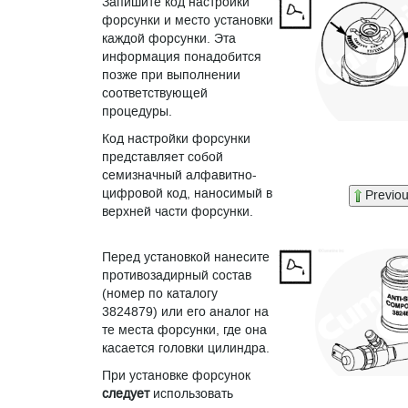
Запишите код настройки
форсунки и место установки
каждой форсунки. Эта
информация понадобится
позже при выполнении
соответствующей
процедуры.
Код настройки форсунки
представляет собой
семизначный алфавитно-
цифровой код, наносимый в
Previo
верхней части форсунки.
Перед установкой нанесите
противозадирный состав
(номер по каталогу
3824879) или его аналог на
те места форсунки, где она
касается головки цилиндра.
При установке форсунок
следует
использовать