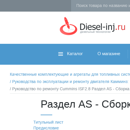
Каталог
О магазине
Качественные комплектующие и агрегаты для топливных систем 
/
Руководства по эксплуатации и ремонту двигателя Камминз
/ Руководство по ремонту Cummins ISF2.8 Раздел АS - Сборка 
Раздел АS - Сборк
Титульный лист
Предисловие