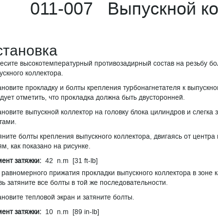
011-007 Выпускной ко
становка
есите высокотемпературный противозадирный состав на резьбу бо
ускного коллектора.
ановите прокладку и болты крепления турбонагнетателя к выпускно
дует отметить, что прокладка должна быть двусторонней.
ановите выпускной коллектор на головку блока цилиндров и слегка 
тами.
яните болты крепления выпускного коллектора, двигаясь от центра 
ям, как показано на рисунке.
ент затяжки:
42 n.m [31 ft-lb]
 равномерного прижатия прокладки выпускного коллектора в зоне к
вь затяните все болты в той же последовательности.
ановите тепловой экран и затяните болты.
ент затяжки:
10 n.m [89 in-lb]